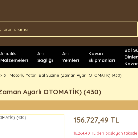
Bal S
Arıcılık
Arı
Arı
Kovan
Dinle
Malzemeleri
Sağlığı
Yemleri
Ekipmanları
Kazan
6'lı Motorlu Yatarlı Bal Süzme (Zaman Ayarlı OTOMATİK) (430)
 (Zaman Ayarlı OTOMATİK) (430)
156.727,49 TL
16.264,40 TL den başlayan taksitler