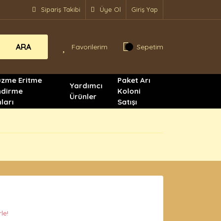
Sipariş Takibi
Üye Ol
Giriş Yap
ARA
Favorilerim
Sepetim
üzme Eritme
Paket Arı
Yardımcı
ndirme
Koloni
Ürünler
ları
Satışı
le!