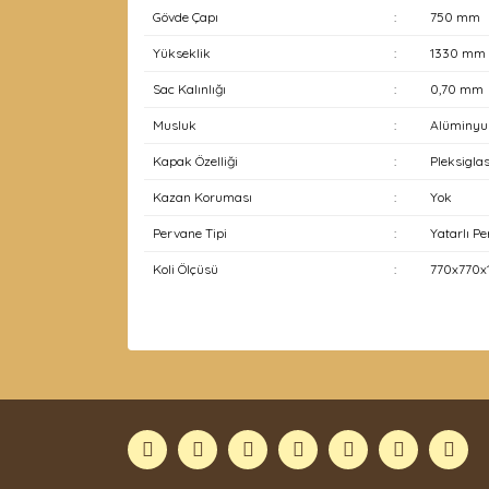
Gövde Çapı
:
750 mm
Yükseklik
:
1330 mm
Sac Kalınlığı
:
0,70 mm
Musluk
:
Alüminyu
Kapak Özelliği
:
Pleksiglas
Kazan Koruması
:
Yok
Pervane Tipi
:
Yatarlı P
Koli Ölçüsü
:
770x770x
Bu ürünün fiyat bilgisi, resim, ürün açıklamaları
Görüş ve önerileriniz için teşekkür ederiz.
Ürün resmi kalitesiz, bozuk veya görüntülenemiyor
Ürün açıklamasında eksik bilgiler bulunuyor.
Ürün bilgilerinde hatalar bulunuyor.