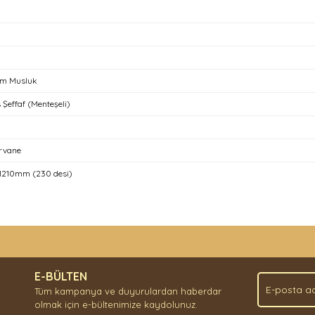
m Musluk
 Şeffaf (Menteşeli)
ervane
1210mm (230 desi)
nda ve diğer konularda yetersiz gördüğünüz noktaları öneri formunu kullan
Bu ürüne ilk yorumu siz yapın!
.
E-BÜLTEN
Yorum Yaz
Tüm kampanya ve duyurulardan haberdar
olmak için e-bültenimize kaydolunuz.