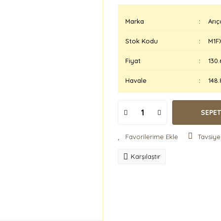
Marka
Arıç
Stok Kodu
M1F
Fiyat
130.
Havale
148.
SEPET
Tavsiye
Karşılaştır