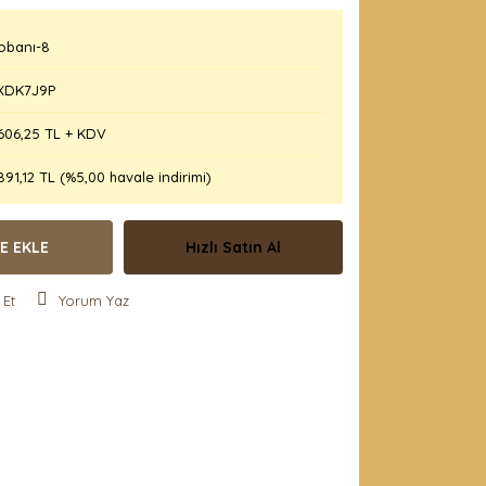
obanı-8
XDK7J9P
606,25 TL + KDV
891,12 TL (%5,00 havale indirimi)
E EKLE
Hızlı Satın Al
 Et
Yorum Yaz