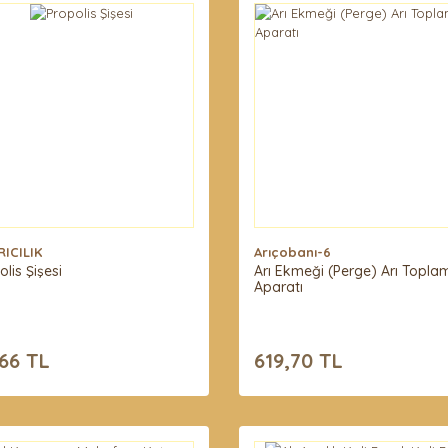
RICILIK
Arıçobanı-6
lis Şişesi
Arı Ekmeği (Perge) Arı Topla
Aparatı
66 TL
619,70 TL