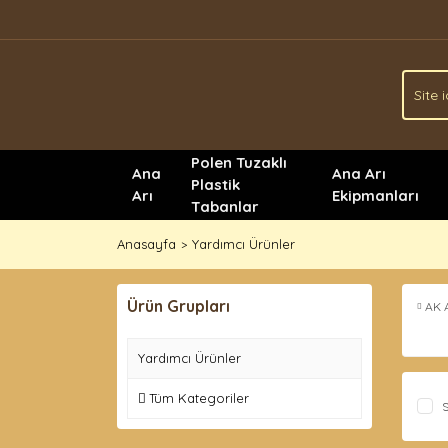
Polen Tuzaklı
Ana
Ana Arı
Plastik
Arı
Ekipmanları
Tabanlar
Anasayfa
Yardımcı Ürünler
Ürün Grupları
AK 
Yardımcı Ürünler
Tüm Kategoriler
S