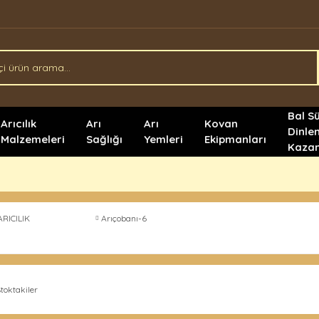
Bal S
Arıcılık
Arı
Arı
Kovan
Dinle
Malzemeleri
Sağlığı
Yemleri
Ekipmanları
Kazan
ARICILIK
Arıçobanı-6
toktakiler