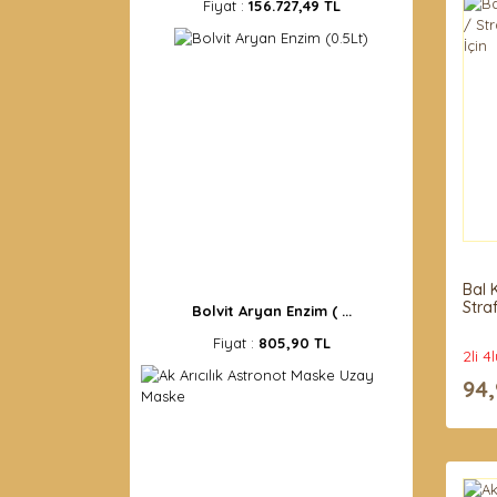
Fiyat :
156.727,49 TL
Bal 
Stra
Bolvit Aryan Enzim ( ...
Fiyat :
805,90 TL
2li 4
94,