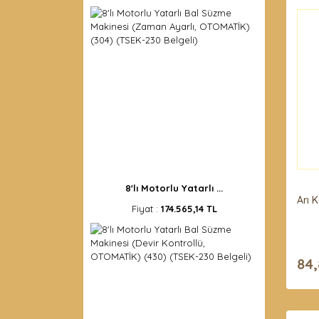
8'lı Motorlu Yatarlı ...
Arı 
Fiyat :
174.565,14 TL
84,