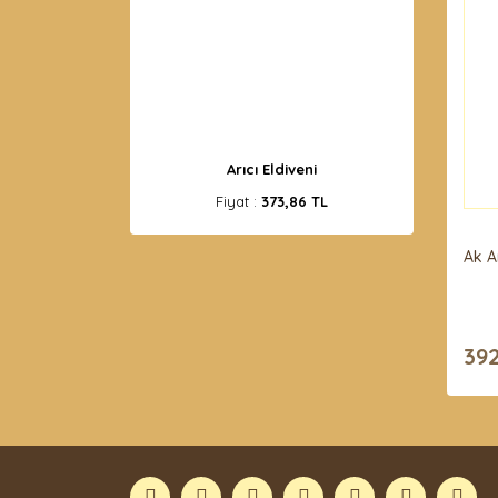
Arıcı Eldiveni
Fiyat :
373,86 TL
Ak A
392