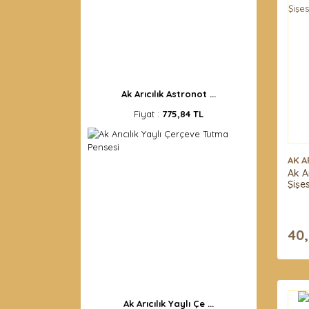
Ak Arıcılık Astronot ...
Fiyat :
775,84 TL
AK A
Ak A
Şişe
40
Ak Arıcılık Yaylı Çe ...