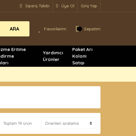
Sipariş Takibi
Üye Ol
Giriş Yap
ARA
Favorilerim
Sepetim
üzme Eritme
Paket Arı
Yardımcı
ndirme
Koloni
Ürünler
ları
Satışı
Toplam 19 ürün