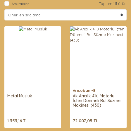
Toplam 111 ürün
Stoktakiler
Arıçobanı-8
Metal Musluk
Ak Arıcılık 4'lü Motorlu
İçten Dönmeli Bal Süzme
Makinesi (430)
1.353,16 TL
72.007,05 TL