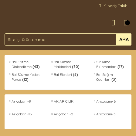
Sipariş Takibi
ARA
Bal Eritme
Bal Süzme
Sır Alma
Dinlendirme
(43)
Makineleri
(30)
Ekipmanları
(17)
Bal Süzme Yedek
Bal Elekleri
(5)
Bal Sağım
Parça
(12)
Çadırları
(3)
Arıçobanı-8
AK ARICILIK
Arıçobanı-6
Arıçobanı-13
Arıçobanı-2
Arıçobanı-5