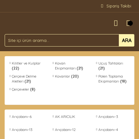
Sipariş Takibi
ARA
Kilitler ve Kulplar
Kovan
Uçuş Tahtaları
(22)
Ekipmanları
(21)
(21)
Çerçeve Delme
Kovanlar
(20)
Polen Toplama
Aletleri
(21)
Ekipmanları
(18)
Çerçeveler
(8)
Arıçobanı-6
AK ARICILIK
Arıçobanı-3
Arıçobanı-13
Arıçobanı-12
Arıçobanı-4