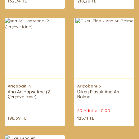
152,74 TL
218,20 TL
Arıçobanı-9
Arıçobanı-3
Ana Arı Hapsetme (2
Dikey Plastik Ana Arı
Çerçeve İçine)
Bölme
60 Adette 40,00
196,39 TL
125,11 TL