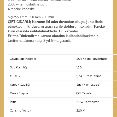
2000 w termostatlı ısıtıcı,
4 teneke kapasiteli
ölçü:550 mm 550 mm 700 mm
ÇİFT CİDARLI; Kazanın iki adet duvardan oluştuğunu ifade
etmektedir. İki duvarın arası su ile doldurulmaktadır. Teneke
kuru olarakta ısıtılabilmektedir. Bu kazanlar
Eritme/Dinlendirme kazanı olarakta kullanılabilmektedir.
Üretim hatalarına karşı 2 yıl firma garantisi
Gövde Sac Kalitesi
:
304 Kalite Paslanmaz
Sac Kalınlığı
:
1,20 mm
Musluk
:
1,1/4 Küresel Vana
Kapak Özelliği
:
Sac (Menteşesiz)
Duvar Yapısı
:
Çift Cidarlı
Isıtıcı
:
2 kw, Termostatlı
Çalışma Voltajı
:
220 V