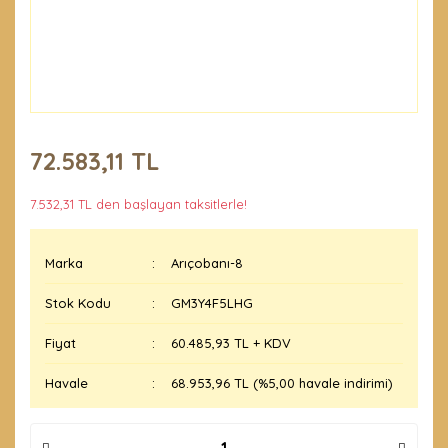
72.583,11 TL
7.532,31 TL den başlayan taksitlerle!
Marka
Arıçobanı-8
Stok Kodu
GM3Y4F5LHG
Fiyat
60.485,93 TL + KDV
Havale
68.953,96 TL (%5,00 havale indirimi)