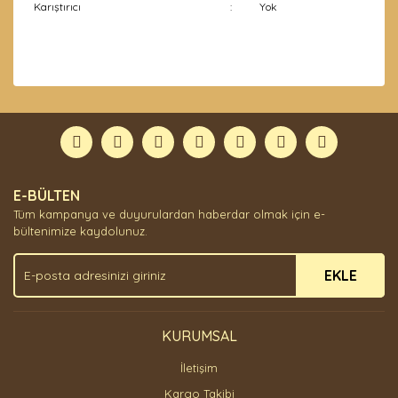
Karıştırıcı
:
Yok
Bu ürünün fiyat bilgisi, resim, ürün açıklamalarında ve
diğer konularda yetersiz gördüğünüz noktaları öneri
Bu ürüne ilk yorumu siz yapın!
formunu kullanarak tarafımıza iletebilirsiniz.
Görüş ve önerileriniz için teşekkür ederiz.
Yorum Yaz
Ürün resmi kalitesiz, bozuk veya görüntülenemiyor.
E-BÜLTEN
Ürün açıklamasında eksik bilgiler bulunuyor.
Tüm kampanya ve duyurulardan haberdar olmak için e-
Ürün bilgilerinde hatalar bulunuyor.
bültenimize kaydolunuz.
Ürün fiyatı diğer sitelerden daha pahalı.
EKLE
Bu ürüne benzer farklı alternatifler olmalı.
KURUMSAL
İletişim
Gönder
Kargo Takibi