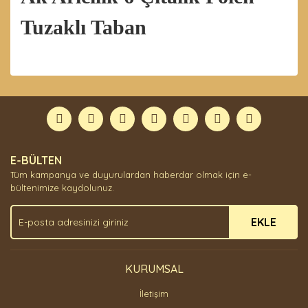
Tuzaklı Taban
Bu ürünün fiyat bilgisi, resim, ürün açıklamalarında ve
diğer konularda yetersiz gördüğünüz noktaları öneri
Bu ürüne ilk yorumu siz yapın!
formunu kullanarak tarafımıza iletebilirsiniz.
Görüş ve önerileriniz için teşekkür ederiz.
Yorum Yaz
Ürün resmi kalitesiz, bozuk veya görüntülenemiyor.
E-BÜLTEN
Ürün açıklamasında eksik bilgiler bulunuyor.
Tüm kampanya ve duyurulardan haberdar olmak için e-
Ürün bilgilerinde hatalar bulunuyor.
bültenimize kaydolunuz.
Ürün fiyatı diğer sitelerden daha pahalı.
EKLE
Bu ürüne benzer farklı alternatifler olmalı.
KURUMSAL
İletişim