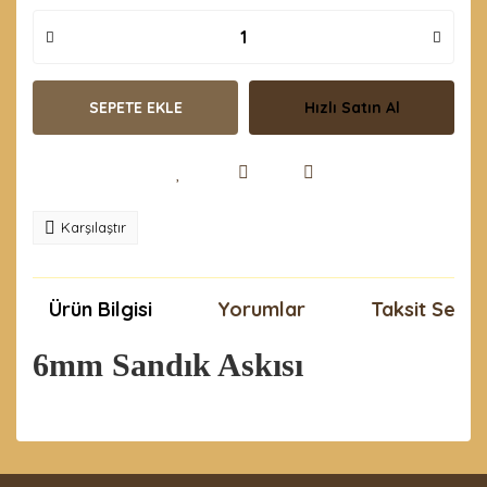
SEPETE EKLE
Hızlı Satın Al
Karşılaştır
Ürün Bilgisi
Yorumlar
Taksit Seçen
6mm Sandık Askısı
Bu ürünün fiyat bilgisi, resim, ürün açıklamalarında ve
diğer konularda yetersiz gördüğünüz noktaları öneri
Bu ürüne ilk yorumu siz yapın!
formunu kullanarak tarafımıza iletebilirsiniz.