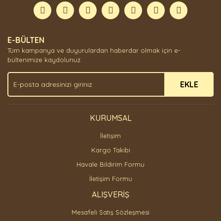
Görüş ve önerileriniz için teşekkür ederiz.
Yorum Yaz
Ürün resmi kalitesiz, bozuk veya görüntülenemiyor.
E-BÜLTEN
Ürün açıklamasında eksik bilgiler bulunuyor.
Tüm kampanya ve duyurulardan haberdar olmak için e-
Ürün bilgilerinde hatalar bulunuyor.
bültenimize kaydolunuz.
Ürün fiyatı diğer sitelerden daha pahalı.
EKLE
Bu ürüne benzer farklı alternatifler olmalı.
KURUMSAL
İletişim
Gönder
Kargo Takibi
Havale Bildirim Formu
İletişim Formu
ALIŞVERİŞ
Mesafeli Satış Sözleşmesi