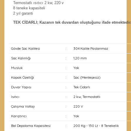
Termostatlı ısıtıcı 2 kw, 220 v
8 teneke kapasiteli
2 yıl garanti
TEK CİDARLI; Kazanın tek duvardan oluştuğunu ifade etmektedir.
Gövde Sac Kalitesi
:
304 Kalite Paslanmaz
Sac Kalınlığı
:
1,20 mm
Musluk
:
Yok
Kapak Özelliği
:
Sac (Menteşesiz)
Duvar Yapısı
:
Tek Cidarlı
Isıtıcı
:
2 kw, Termostatlı
Çalışma Voltajı
:
220 V
Karıştırıcı
:
Yok
Bal Depolama Kapasitesi
:
200 Kg - 150 Lt - 8 Tenekelik