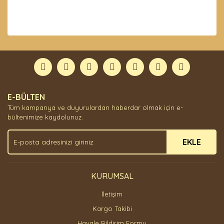
Bu ürünün fiyat bilgisi, resim, ürün açıklamalarında ve
diğer konularda yetersiz gördüğünüz noktaları öneri
Bu ürüne ilk yorumu siz yapın!
formunu kullanarak tarafımıza iletebilirsiniz.
Görüş ve önerileriniz için teşekkür ederiz.
Yorum Yaz
Ürün resmi kalitesiz, bozuk veya görüntülenemiyor.
E-BÜLTEN
Ürün açıklamasında eksik bilgiler bulunuyor.
Tüm kampanya ve duyurulardan haberdar olmak için e-
Ürün bilgilerinde hatalar bulunuyor.
bültenimize kaydolunuz.
Ürün fiyatı diğer sitelerden daha pahalı.
EKLE
Bu ürüne benzer farklı alternatifler olmalı.
KURUMSAL
İletişim
Gönder
Kargo Takibi
Havale Bildirim Formu