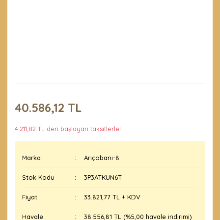
40.586,12 TL
4.211,82 TL den başlayan taksitlerle!
Marka
Arıçobanı-8
Stok Kodu
3P3ATKUN6T
Fiyat
33.821,77 TL + KDV
Havale
38.556,81 TL (%5,00 havale indirimi)