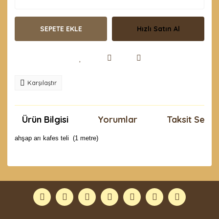
SEPETE EKLE
Hızlı Satın Al
Karşılaştır
Ürün Bilgisi
Yorumlar
Taksit Seçen
ahşap arı kafes teli (1 metre)
Bu ürünün fiyat bilgisi, resim, ürün açıklamalarında ve
diğer konularda yetersiz gördüğünüz noktaları öneri
Bu ürüne ilk yorumu siz yapın!
formunu kullanarak tarafımıza iletebilirsiniz.
Görüş ve önerileriniz için teşekkür ederiz.
Yorum Yaz
Ürün resmi kalitesiz, bozuk veya görüntülenemiyor.