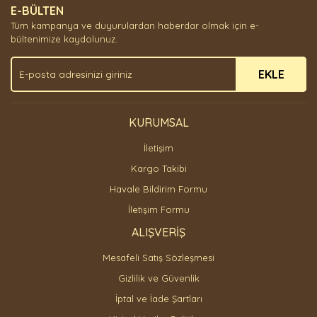
E-BÜLTEN
Ürün açıklamasında eksik bilgiler bulunuyor.
Tüm kampanya ve duyurulardan haberdar olmak için e-
Ürün bilgilerinde hatalar bulunuyor.
bültenimize kaydolunuz.
Ürün fiyatı diğer sitelerden daha pahalı.
EKLE
Bu ürüne benzer farklı alternatifler olmalı.
KURUMSAL
İletişim
Gönder
Kargo Takibi
Havale Bildirim Formu
İletişim Formu
ALIŞVERİŞ
Mesafeli Satış Sözleşmesi
Gizlilik ve Güvenlik
İptal ve İade Şartları