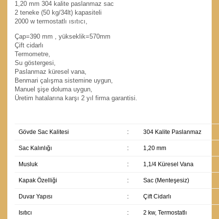
1,20 mm 304 kalite paslanmaz sac
2 teneke (50 kg
/34l
t
) kapasiteli
2000 w termostatlı ısıtıcı,
Çap=390 mm , yükseklik=570mm
Çift cidarlı
Termometre,
Su göstergesi,
Paslanmaz küresel vana,
Benmari çalışma sistemine uygun,
Manuel şişe doluma uygun,
Üretim hatalarına karşı 2 yıl firma garantisi.
Gövde Sac Kalitesi
:
304 Kalite Paslanmaz
Sac Kalınlığı
:
1,20 mm
Musluk
:
1,1/4 Küresel Vana
Kapak Özelliği
:
Sac (Menteşesiz)
Duvar Yapısı
:
Çift Cidarlı
Isıtıcı
:
2 kw, Termostatlı