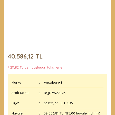
40.586,12 TL
4.211,82 TL den başlayan taksitlerle!
Marka
Arıçobanı-8
Stok Kodu
RQD7W27L7K
Fiyat
33.821,77 TL + KDV
Havale
38.556,81 TL (%5,00 havale indirimi)