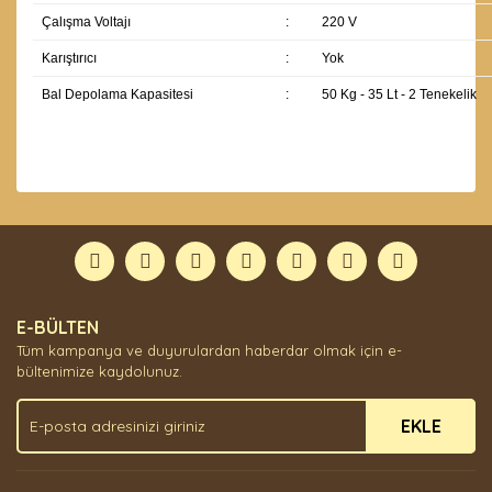
Çalışma Voltajı
:
220 V
Karıştırıcı
:
Yok
Bal Depolama Kapasitesi
:
50 Kg - 35 Lt - 2 Tenekelik
Bu ürünün fiyat bilgisi, resim, ürün açıklamalarında ve
diğer konularda yetersiz gördüğünüz noktaları öneri
Bu ürüne ilk yorumu siz yapın!
formunu kullanarak tarafımıza iletebilirsiniz.
Görüş ve önerileriniz için teşekkür ederiz.
Yorum Yaz
Ürün resmi kalitesiz, bozuk veya görüntülenemiyor.
E-BÜLTEN
Ürün açıklamasında eksik bilgiler bulunuyor.
Tüm kampanya ve duyurulardan haberdar olmak için e-
Ürün bilgilerinde hatalar bulunuyor.
bültenimize kaydolunuz.
Ürün fiyatı diğer sitelerden daha pahalı.
EKLE
Bu ürüne benzer farklı alternatifler olmalı.