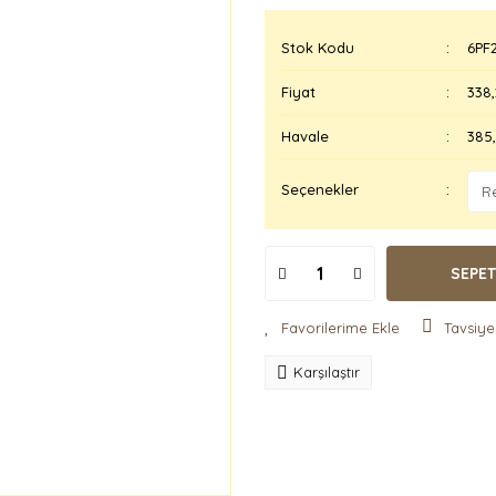
Stok Kodu
6PF
Fiyat
338
Havale
385,
Seçenekler
SEPET
Tavsiye
Karşılaştır