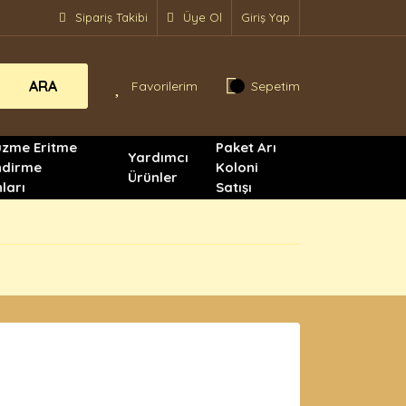
Sipariş Takibi
Üye Ol
Giriş Yap
ARA
Favorilerim
Sepetim
üzme Eritme
Paket Arı
Yardımcı
ndirme
Koloni
Ürünler
ları
Satışı