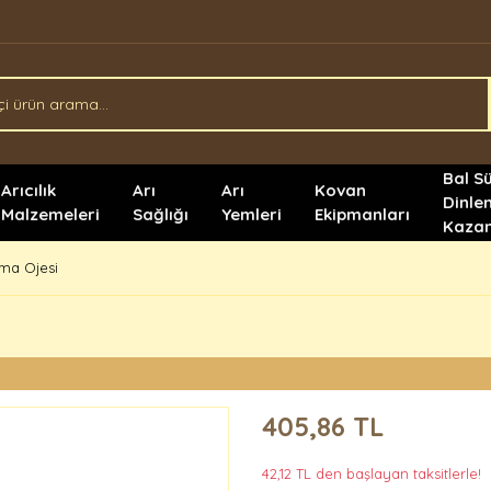
Bal S
Arıcılık
Arı
Arı
Kovan
Dinle
Malzemeleri
Sağlığı
Yemleri
Ekipmanları
Kazan
ma Ojesi
405,86 TL
42,12 TL den başlayan taksitlerle!