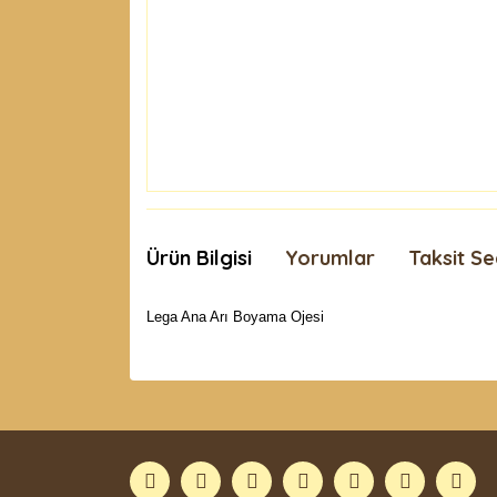
Ürün Bilgisi
Yorumlar
Taksit Se
Lega Ana Arı Boyama Ojesi
Bu ürünün fiyat bilgisi, resim, ürün açıklamaları
Görüş ve önerileriniz için teşekkür ederiz.
Ürün resmi kalitesiz, bozuk veya görüntülenemiyor
Ürün açıklamasında eksik bilgiler bulunuyor.