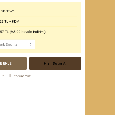
2GB6BW6
,22 TL + KDV
57 TL (%5,00 havale indirimi)
E EKLE
Hızlı Satın Al
 Et
Yorum Yaz