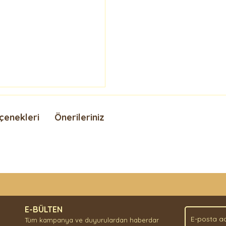
çenekleri
Önerileriniz
nda ve diğer konularda yetersiz gördüğünüz noktaları öneri formunu kullan
Bu ürüne ilk yorumu siz yapın!
.
E-BÜLTEN
Yorum Yaz
Tüm kampanya ve duyurulardan haberdar