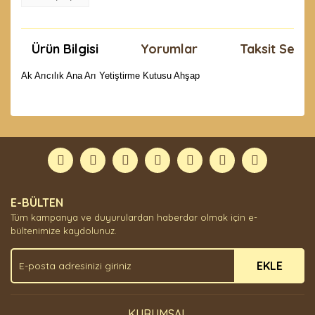
Ürün Bilgisi
Yorumlar
Taksit Seçen
Ak Arıcılık Ana Arı Yetiştirme Kutusu Ahşap
Bu ürünün fiyat bilgisi, resim, ürün açıklamalarında ve
diğer konularda yetersiz gördüğünüz noktaları öneri
Bu ürüne ilk yorumu siz yapın!
formunu kullanarak tarafımıza iletebilirsiniz.
Görüş ve önerileriniz için teşekkür ederiz.
Yorum Yaz
Ürün resmi kalitesiz, bozuk veya görüntülenemiyor.
E-BÜLTEN
Ürün açıklamasında eksik bilgiler bulunuyor.
Tüm kampanya ve duyurulardan haberdar olmak için e-
Ürün bilgilerinde hatalar bulunuyor.
bültenimize kaydolunuz.
Ürün fiyatı diğer sitelerden daha pahalı.
EKLE
Bu ürüne benzer farklı alternatifler olmalı.
KURUMSAL