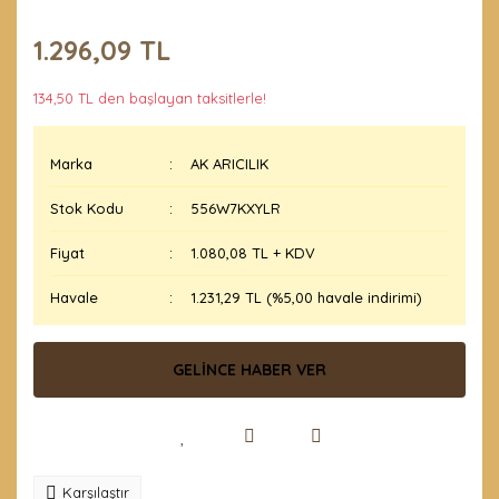
1.296,09 TL
134,50 TL den başlayan taksitlerle!
Marka
AK ARICILIK
Stok Kodu
556W7KXYLR
Fiyat
1.080,08 TL + KDV
Havale
1.231,29 TL (%5,00 havale indirimi)
GELİNCE HABER VER
Karşılaştır