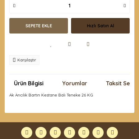
SEPETE EKLE
Hızlı Satın Al
Karşılaştır
Ürün Bilgisi
Yorumlar
Taksit Seçen
Ak Arıcılık Bartın Kestane Balı Teneke 26 KG
Bu ürünün fiyat bilgisi, resim, ürün açıklamalarında ve
diğer konularda yetersiz gördüğünüz noktaları öneri
Bu ürüne ilk yorumu siz yapın!
formunu kullanarak tarafımıza iletebilirsiniz.
Görüş ve önerileriniz için teşekkür ederiz.
Yorum Yaz