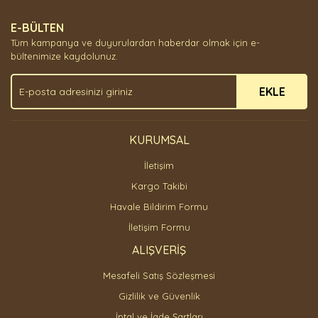
Ürün resmi kalitesiz, bozuk veya görüntülenemiyor.
E-BÜLTEN
Ürün açıklamasında eksik bilgiler bulunuyor.
Tüm kampanya ve duyurulardan haberdar olmak için e-
Ürün bilgilerinde hatalar bulunuyor.
bültenimize kaydolunuz.
Ürün fiyatı diğer sitelerden daha pahalı.
EKLE
Bu ürüne benzer farklı alternatifler olmalı.
KURUMSAL
İletişim
Gönder
Kargo Takibi
Havale Bildirim Formu
İletişim Formu
ALIŞVERİŞ
Mesafeli Satış Sözleşmesi
Gizlilik ve Güvenlik
İptal ve İade Şartları