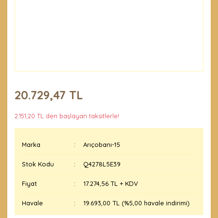
20.729,47 TL
2.151,20 TL den başlayan taksitlerle!
Marka
Arıçobanı-15
Stok Kodu
Q4278L5E39
Fiyat
17.274,56 TL + KDV
Havale
19.693,00 TL (%5,00 havale indirimi)