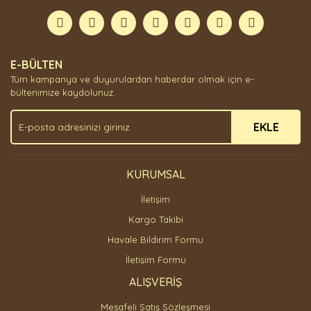
formunu kullanarak tarafımıza iletebilirsiniz.
Görüş ve önerileriniz için teşekkür ederiz.
Yorum Yaz
Ürün resmi kalitesiz, bozuk veya görüntülenemiyor.
E-BÜLTEN
Ürün açıklamasında eksik bilgiler bulunuyor.
Tüm kampanya ve duyurulardan haberdar olmak için e-
Ürün bilgilerinde hatalar bulunuyor.
bültenimize kaydolunuz.
Ürün fiyatı diğer sitelerden daha pahalı.
EKLE
Bu ürüne benzer farklı alternatifler olmalı.
KURUMSAL
İletişim
Gönder
Kargo Takibi
Havale Bildirim Formu
İletişim Formu
ALIŞVERİŞ
Mesafeli Satış Sözleşmesi