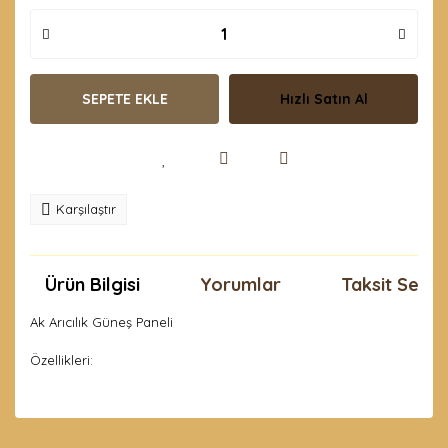
SEPETE EKLE
Hızlı Satın Al
Karşılaştır
Ürün Bilgisi
Yorumlar
Taksit Seçen
Ak Arıcılık Güneş Paneli
Özellikleri:
Bu ürünün fiyat bilgisi, resim, ürün açıklamalarında ve
diğer konularda yetersiz gördüğünüz noktaları öneri
Bu ürüne ilk yorumu siz yapın!