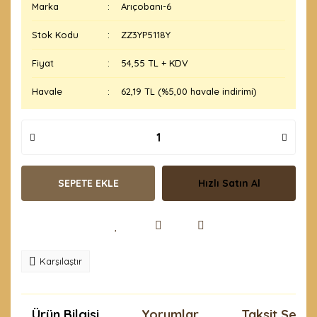
Marka
Arıçobanı-6
Stok Kodu
ZZ3YP5118Y
Fiyat
54,55 TL + KDV
Havale
62,19 TL (%5,00 havale indirimi)
SEPETE EKLE
Hızlı Satın Al
Karşılaştır
Ürün Bilgisi
Yorumlar
Taksit Seçen