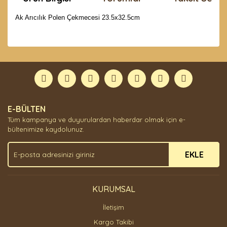
Ak Arıcılık Polen Çekmecesi 23.5x32.5cm
Bu ürünün fiyat bilgisi, resim, ürün açıklamalarında ve
diğer konularda yetersiz gördüğünüz noktaları öneri
Bu ürüne ilk yorumu siz yapın!
formunu kullanarak tarafımıza iletebilirsiniz.
Görüş ve önerileriniz için teşekkür ederiz.
Yorum Yaz
Ürün resmi kalitesiz, bozuk veya görüntülenemiyor.
E-BÜLTEN
Ürün açıklamasında eksik bilgiler bulunuyor.
Tüm kampanya ve duyurulardan haberdar olmak için e-
Ürün bilgilerinde hatalar bulunuyor.
bültenimize kaydolunuz.
Ürün fiyatı diğer sitelerden daha pahalı.
EKLE
Bu ürüne benzer farklı alternatifler olmalı.
KURUMSAL
İletişim
Gönder
Kargo Takibi