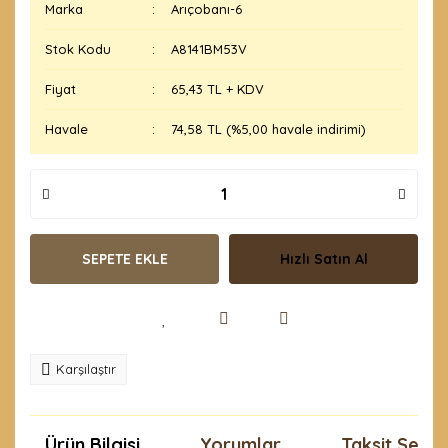
Marka
Arıçobanı-6
Stok Kodu
A8141BM53V
Fiyat
65,43 TL + KDV
Havale
74,58 TL (%5,00 havale indirimi)
SEPETE EKLE
Hızlı Satın Al
Karşılaştır
Ürün Bilgisi
Yorumlar
Taksit Seçen