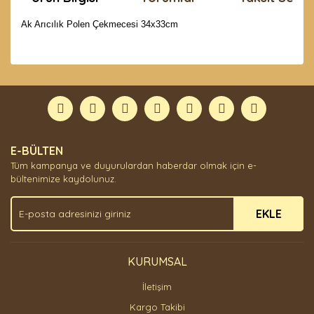
Ak Arıcılık Polen Çekmecesi 34x33cm
Bu ürünün fiyat bilgisi, resim, ürün açıklamalarında ve
diğer konularda yetersiz gördüğünüz noktaları öneri
Bu ürüne ilk yorumu siz yapın!
formunu kullanarak tarafımıza iletebilirsiniz.
Görüş ve önerileriniz için teşekkür ederiz.
Yorum Yaz
Ürün resmi kalitesiz, bozuk veya görüntülenemiyor.
E-BÜLTEN
Ürün açıklamasında eksik bilgiler bulunuyor.
Tüm kampanya ve duyurulardan haberdar olmak için e-
Ürün bilgilerinde hatalar bulunuyor.
bültenimize kaydolunuz.
Ürün fiyatı diğer sitelerden daha pahalı.
EKLE
Bu ürüne benzer farklı alternatifler olmalı.
KURUMSAL
İletişim
Gönder
Kargo Takibi