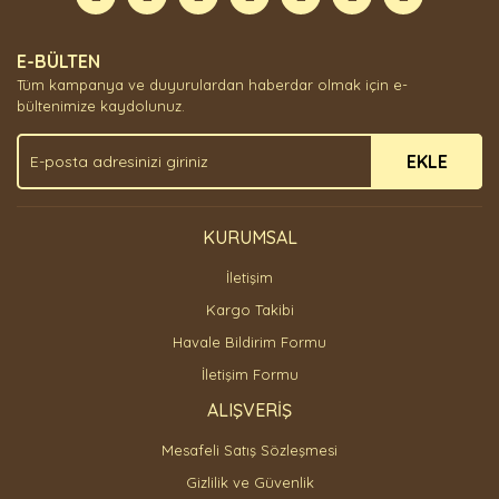
Yorum Yaz
Ürün resmi kalitesiz, bozuk veya görüntülenemiyor.
E-BÜLTEN
Ürün açıklamasında eksik bilgiler bulunuyor.
Tüm kampanya ve duyurulardan haberdar olmak için e-
Ürün bilgilerinde hatalar bulunuyor.
bültenimize kaydolunuz.
Ürün fiyatı diğer sitelerden daha pahalı.
EKLE
Bu ürüne benzer farklı alternatifler olmalı.
KURUMSAL
İletişim
Gönder
Kargo Takibi
Havale Bildirim Formu
İletişim Formu
ALIŞVERİŞ
Mesafeli Satış Sözleşmesi
Gizlilik ve Güvenlik