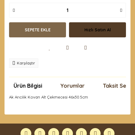
SEPETE EKLE
Hızlı Satın Al
Karşılaştır
Ürün Bilgisi
Yorumlar
Taksit Seçen
Ak Arıcılık Kovan Alt Çekmecesi 46x30.5cm
Bu ürünün fiyat bilgisi, resim, ürün açıklamalarında ve
diğer konularda yetersiz gördüğünüz noktaları öneri
Bu ürüne ilk yorumu siz yapın!
formunu kullanarak tarafımıza iletebilirsiniz.
Görüş ve önerileriniz için teşekkür ederiz.