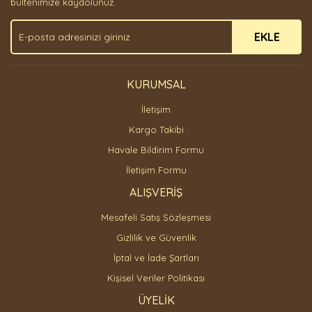
bültenimize kaydolunuz.
Ürün fiyatı diğer sitelerden daha pahalı.
EKLE
Bu ürüne benzer farklı alternatifler olmalı.
KURUMSAL
İletişim
Gönder
Kargo Takibi
Havale Bildirim Formu
İletişim Formu
ALIŞVERİŞ
Mesafeli Satış Sözleşmesi
Gizlilik ve Güvenlik
İptal ve İade Şartları
Kişisel Veriler Politikası
ÜYELİK