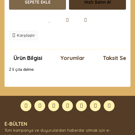
SEPETE EKLE
Hızlı Satın Al
Karşılaştır
Ürün Bilgisi
Yorumlar
Taksit Seçen
2 li çıta delme
Bu ürünün fiyat bilgisi, resim, ürün açıklamalarında ve
diğer konularda yetersiz gördüğünüz noktaları öneri
Bu ürüne ilk yorumu siz yapın!
formunu kullanarak tarafımıza iletebilirsiniz.
Görüş ve önerileriniz için teşekkür ederiz.
Yorum Yaz
Ürün resmi kalitesiz, bozuk veya görüntülenemiyor.
E-BÜLTEN
Ürün açıklamasında eksik bilgiler bulunuyor.
Tüm kampanya ve duyurulardan haberdar olmak için e-
Ürün bilgilerinde hatalar bulunuyor.