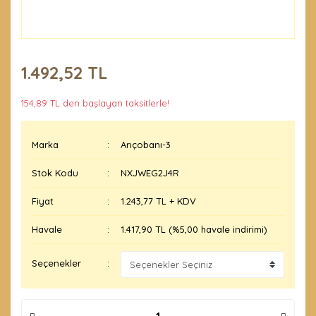
1.492,52 TL
154,89 TL den başlayan taksitlerle!
Marka
Arıçobanı-3
Stok Kodu
NXJWEG2J4R
Fiyat
1.243,77 TL + KDV
Havale
1.417,90 TL (%5,00 havale indirimi)
Seçenekler