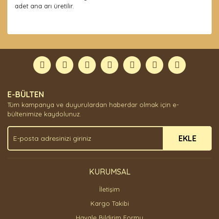
adet ana arı üretilir.
Bu ürünün fiyat bilgisi, resim, ürün açıklamalarında ve
diğer konularda yetersiz gördüğünüz noktaları öneri
Bu ürüne ilk yorumu siz yapın!
formunu kullanarak tarafımıza iletebilirsiniz.
Görüş ve önerileriniz için teşekkür ederiz.
Yorum Yaz
Ürün resmi kalitesiz, bozuk veya görüntülenemiyor.
E-BÜLTEN
Ürün açıklamasında eksik bilgiler bulunuyor.
Tüm kampanya ve duyurulardan haberdar olmak için e-
Ürün bilgilerinde hatalar bulunuyor.
bültenimize kaydolunuz.
Ürün fiyatı diğer sitelerden daha pahalı.
EKLE
Bu ürüne benzer farklı alternatifler olmalı.
KURUMSAL
İletişim
Gönder
Kargo Takibi
Havale Bildirim Formu