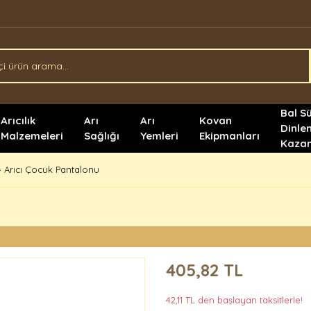
Bal S
Arıcılık
Arı
Arı
Kovan
Dinle
Malzemeleri
Sağlığı
Yemleri
Ekipmanları
Kazan
Arıcı Çocuk Pantalonu
405,82 TL
42,11 TL den başlayan taksitlerle!