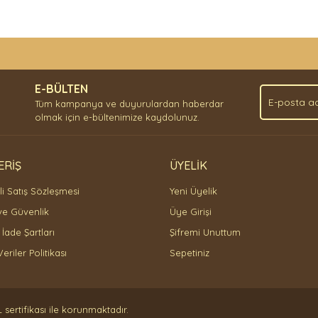
nda ve diğer konularda yetersiz gördüğünüz noktaları öneri formunu kullan
Bu ürüne ilk yorumu siz yapın!
.
E-BÜLTEN
Yorum Yaz
Tüm kampanya ve duyurulardan haberdar
olmak için e-bültenimize kaydolunuz.
ERİŞ
ÜYELİK
i Satış Sözleşmesi
Yeni Üyelik
 ve Güvenlik
Üye Girişi
 İade Şartları
Şifremi Unuttum
Veriler Politikası
Sepetiniz
Gönder
L sertifikası ile korunmaktadır.