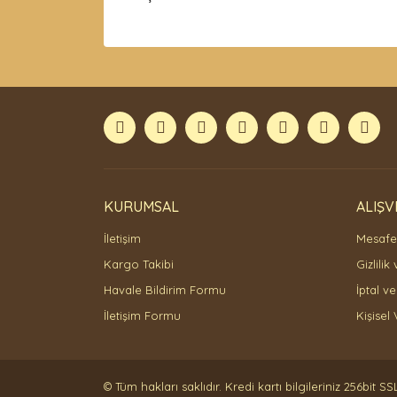
Bu ürünün fiyat bilgisi, resim, ürün açıklamaları
Görüş ve önerileriniz için teşekkür ederiz.
Ürün resmi kalitesiz, bozuk veya görüntülenemiyor
Ürün açıklamasında eksik bilgiler bulunuyor.
Ürün bilgilerinde hatalar bulunuyor.
Ürün fiyatı diğer sitelerden daha pahalı.
Bu ürüne benzer farklı alternatifler olmalı.
KURUMSAL
ALIŞV
İletişim
Mesafel
Kargo Takibi
Gizlilik
Havale Bildirim Formu
İptal ve
İletişim Formu
Kişisel 
© Tüm hakları saklıdır. Kredi kartı bilgileriniz 256bit SS