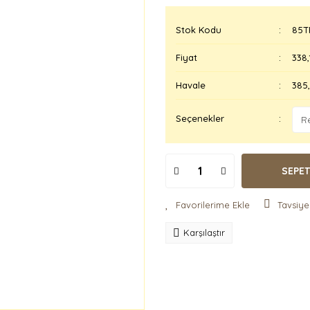
Stok Kodu
85T
Fiyat
338,
Havale
385,
Seçenekler
SEPET
Tavsiye
Karşılaştır