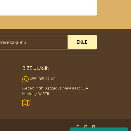
arak tarafımıza iletebilirsiniz.
EKLE
BİZE ULAŞIN
0551 815 92 00
Gecen Mah. Aşağıdüz Mevkii No:50A
Merkez/BARTIN