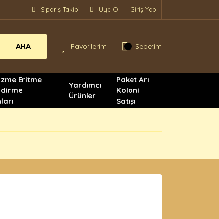
Sipariş Takibi
Üye Ol
Giriş Yap
ARA
Favorilerim
Sepetim
üzme Eritme
Paket Arı
Yardımcı
ndirme
Koloni
Ürünler
ları
Satışı