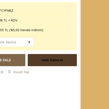
FCYFNBZ
18 TL + KDV
53 TL (%5,00 havale indirimi)
E EKLE
Hızlı Satın Al
 Et
Yorum Yaz