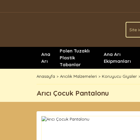
Polen Tuzaklı
Ana
Ana Arı
Plastik
Arı
Ekipmanları
Tabanlar
Anasayfa
Arıcılık Malzemeleri
Koruyucu Giysiler
Arıcı Çocuk Pantalonu