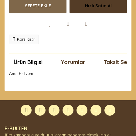
SEPETE EKLE
Hızlı Satın Al
Karşılaştır
Ürün Bilgisi
Yorumlar
Taksit Seçen
Arıcı Eldiveni
Bu ürünün fiyat bilgisi, resim, ürün açıklamalarında ve
diğer konularda yetersiz gördüğünüz noktaları öneri
Bu ürüne ilk yorumu siz yapın!
formunu kullanarak tarafımıza iletebilirsiniz.
Görüş ve önerileriniz için teşekkür ederiz.
Yorum Yaz
Ürün resmi kalitesiz, bozuk veya görüntülenemiyor.
E-BÜLTEN
Ürün açıklamasında eksik bilgiler bulunuyor.
Tüm kampanya ve duyurulardan haberdar olmak için e-