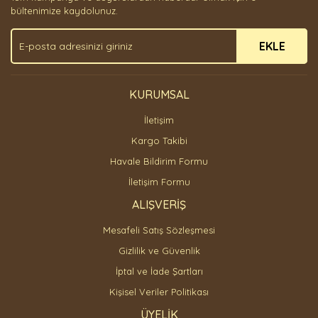
Ürün bilgilerinde hatalar bulunuyor.
bültenimize kaydolunuz.
Ürün fiyatı diğer sitelerden daha pahalı.
EKLE
Bu ürüne benzer farklı alternatifler olmalı.
KURUMSAL
İletişim
Gönder
Kargo Takibi
Havale Bildirim Formu
İletişim Formu
ALIŞVERİŞ
Mesafeli Satış Sözleşmesi
Gizlilik ve Güvenlik
İptal ve İade Şartları
Kişisel Veriler Politikası
ÜYELİK