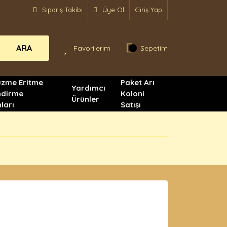
Sipariş Takibi
Üye Ol
Giriş Yap
ARA
Favorilerim
Sepetim
üzme Eritme
Paket Arı
Yardımcı
ndirme
Koloni
Ürünler
ları
Satışı
!