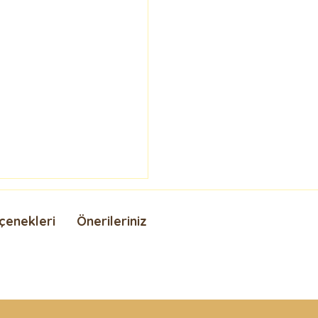
çenekleri
Önerileriniz
nda ve diğer konularda yetersiz gördüğünüz noktaları öneri formunu kullan
Bu ürüne ilk yorumu siz yapın!