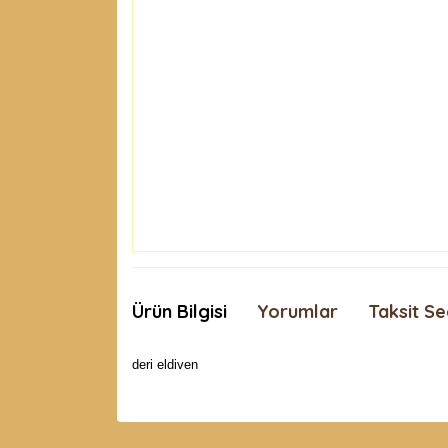
Ürün Bilgisi
Yorumlar
Taksit Se
deri eldiven
Bu ürünün fiyat bilgisi, resim, ürün açıklamaları
Görüş ve önerileriniz için teşekkür ederiz.