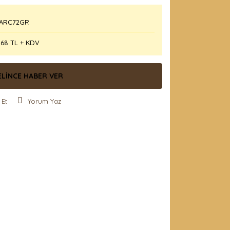
ARC72GR
,68 TL + KDV
ELİNCE HABER VER
 Et
Yorum Yaz