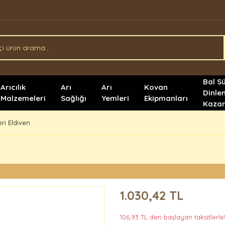
Bal S
Arıcılık
Arı
Arı
Kovan
Dinle
Malzemeleri
Sağlığı
Yemleri
Ekipmanları
Kazan
ri Eldiven
1.030,42 TL
106,93 TL den başlayan taksitlerle