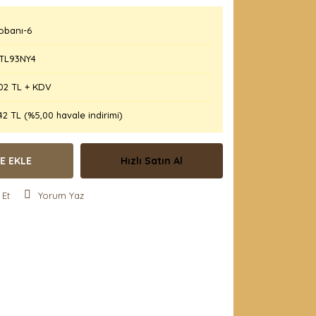
obanı-6
TL93NY4
02 TL + KDV
42 TL (%5,00 havale indirimi)
E EKLE
Hızlı Satın Al
 Et
Yorum Yaz