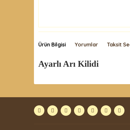
Ürün Bilgisi
Yorumlar
Taksit Se
Ayarlı Arı Kilidi
Bu ürünün fiyat bilgisi, resim, ürün açıklamaları
Görüş ve önerileriniz için teşekkür ederiz.
Ürün resmi kalitesiz, bozuk veya görüntülenemiyor
Ürün açıklamasında eksik bilgiler bulunuyor.
Ürün bilgilerinde hatalar bulunuyor.
Ürün fiyatı diğer sitelerden daha pahalı.