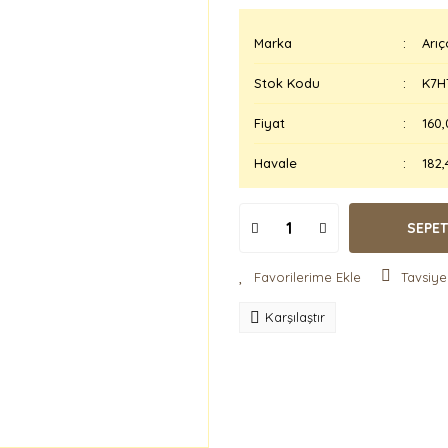
Marka
Arıç
Stok Kodu
K7H
Fiyat
160,
Havale
182,
SEPET
Tavsiye
Karşılaştır