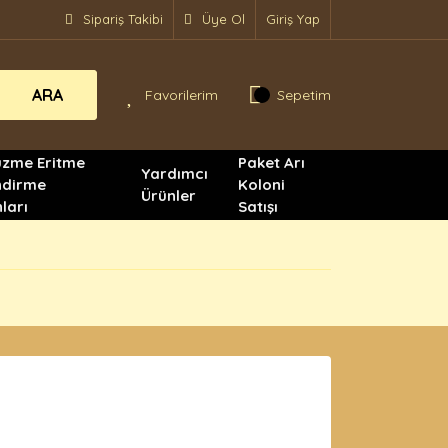
Sipariş Takibi
Üye Ol
Giriş Yap
ARA
Favorilerim
Sepetim
üzme Eritme
Paket Arı
Yardımcı
ndirme
Koloni
Ürünler
ları
Satışı