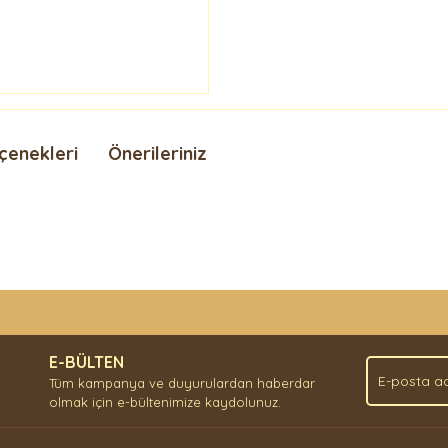
çenekleri
Önerileriniz
nda ve diğer konularda yetersiz gördüğünüz noktaları öneri formunu kullan
Bu ürüne ilk yorumu siz yapın!
.
E-BÜLTEN
Yorum Yaz
Tüm kampanya ve duyurulardan haberdar
olmak için e-bültenimize kaydolunuz.