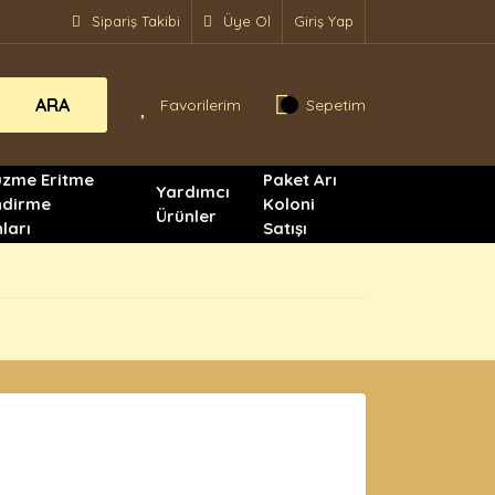
Sipariş Takibi
Üye Ol
Giriş Yap
ARA
Favorilerim
Sepetim
üzme Eritme
Paket Arı
Yardımcı
ndirme
Koloni
Ürünler
ları
Satışı