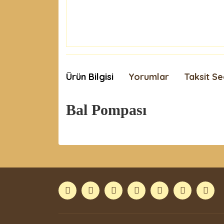
Ürün Bilgisi
Yorumlar
Taksit Se
Bal Pompası
Bu ürünün fiyat bilgisi, resim, ürün açıklamaları
Görüş ve önerileriniz için teşekkür ederiz.
Ürün resmi kalitesiz, bozuk veya görüntülenemiyor
Ürün açıklamasında eksik bilgiler bulunuyor.
Ürün bilgilerinde hatalar bulunuyor.
Ürün fiyatı diğer sitelerden daha pahalı.