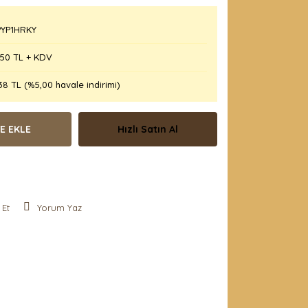
YP1HRKY
,50 TL + KDV
38 TL (%5,00 havale indirimi)
E EKLE
Hızlı Satın Al
 Et
Yorum Yaz