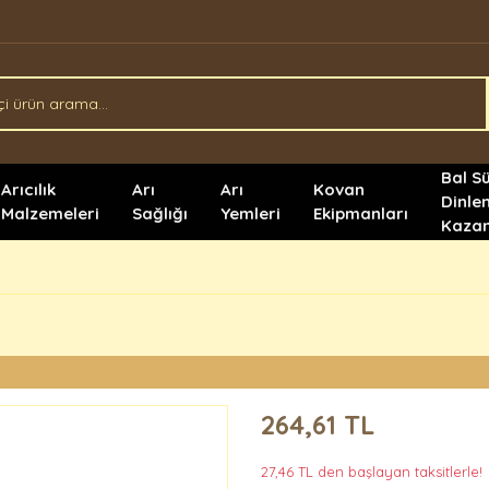
Bal S
Arıcılık
Arı
Arı
Kovan
Dinle
Malzemeleri
Sağlığı
Yemleri
Ekipmanları
Kazan
264,61 TL
27,46 TL den başlayan taksitlerle!