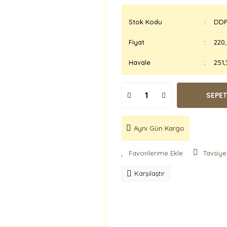
Stok Kodu
DDP
Fiyat
220
Havale
251,
SEPET
Aynı Gün Kargo
Tavsiye
Karşılaştır