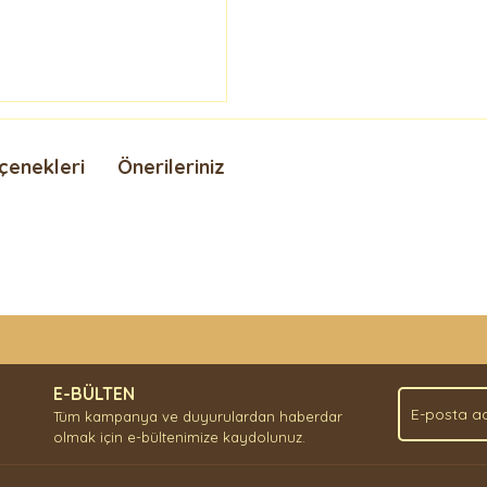
çenekleri
Önerileriniz
nda ve diğer konularda yetersiz gördüğünüz noktaları öneri formunu kullan
Bu ürüne ilk yorumu siz yapın!
.
E-BÜLTEN
Yorum Yaz
Tüm kampanya ve duyurulardan haberdar
olmak için e-bültenimize kaydolunuz.