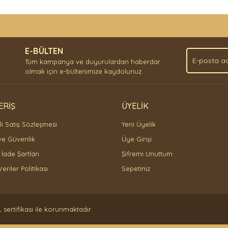
nda ve diğer konularda yetersiz gördüğünüz noktaları öneri formunu kullan
Bu ürüne ilk yorumu siz yapın!
.
E-BÜLTEN
Yorum Yaz
Tüm kampanya ve duyurulardan haberdar
olmak için e-bültenimize kaydolunuz.
ERİŞ
ÜYELİK
i Satış Sözleşmesi
Yeni Üyelik
 ve Güvenlik
Üye Girişi
 İade Şartları
Şifremi Unuttum
Veriler Politikası
Sepetiniz
Gönder
L sertifikası ile korunmaktadır.