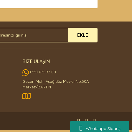
arak tarafımıza iletebilirsiniz.
EKLE
BİZE ULAŞIN
0551 815 92 00
Gecen Mah. Aşağıdüz Mevkii No:50A
Merkez/BARTIN
Whatsapp Sipariş