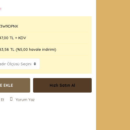
!
3W9DPNX
47,00 TL + KDV
83,58 TL (%5,00 havale indirimi)
E EKLE
Hızlı Satın Al
 Et
Yorum Yaz