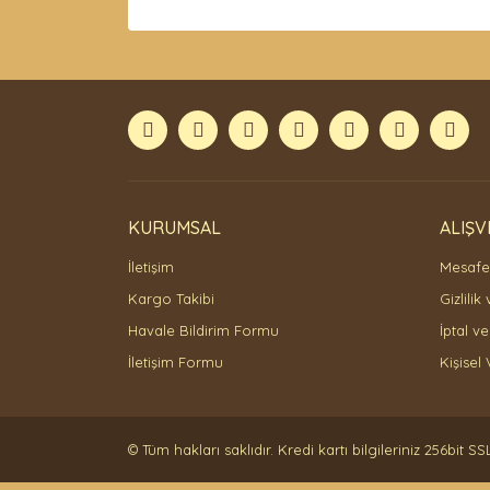
Bu ürünün fiyat bilgisi, resim, ürün açıklamaları
Görüş ve önerileriniz için teşekkür ederiz.
Ürün resmi kalitesiz, bozuk veya görüntülenemiyor
Ürün açıklamasında eksik bilgiler bulunuyor.
Ürün bilgilerinde hatalar bulunuyor.
Ürün fiyatı diğer sitelerden daha pahalı.
Bu ürüne benzer farklı alternatifler olmalı.
KURUMSAL
ALIŞV
İletişim
Mesafel
Kargo Takibi
Gizlilik
Havale Bildirim Formu
İptal ve
İletişim Formu
Kişisel 
© Tüm hakları saklıdır. Kredi kartı bilgileriniz 256bit SS