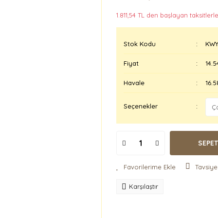
1.811,54 TL den başlayan taksitlerle
Stok Kodu
KWY
Fiyat
14.5
Havale
16.5
Seçenekler
SEPET
Tavsiye
Karşılaştır