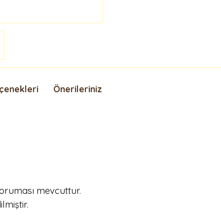
çenekleri
Önerileriniz
oruması mevcuttur.
miştir.