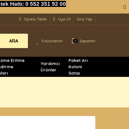
 Hattı: 0 552 351 92 00
Sipariş Takibi
Üye Ol
Giriş Yap
ARA
Favorilerim
Sepetim
0
üzme Eritme
Paket Arı
Yardımcı
ndirme
Koloni
Ürünler
ları
Satışı