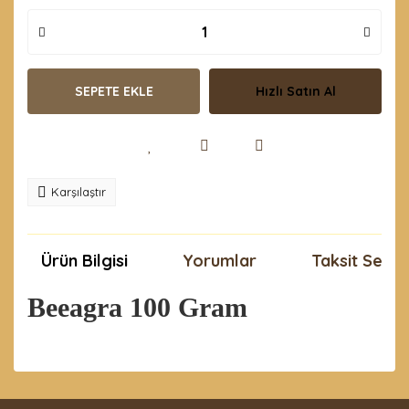
SEPETE EKLE
Hızlı Satın Al
Karşılaştır
Ürün Bilgisi
Yorumlar
Taksit Seçen
Beeagra 100 Gram
Bu ürünün fiyat bilgisi, resim, ürün açıklamalarında ve
diğer konularda yetersiz gördüğünüz noktaları öneri
Bu ürüne ilk yorumu siz yapın!
formunu kullanarak tarafımıza iletebilirsiniz.