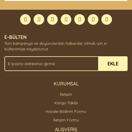
diğer konularda yetersiz gördüğünüz noktaları öneri
Bu ürüne ilk yorumu siz yapın!
formunu kullanarak tarafımıza iletebilirsiniz.
Görüş ve önerileriniz için teşekkür ederiz.
Yorum Yaz
Ürün resmi kalitesiz, bozuk veya görüntülenemiyor.
E-BÜLTEN
Ürün açıklamasında eksik bilgiler bulunuyor.
Tüm kampanya ve duyurulardan haberdar olmak için e-
Ürün bilgilerinde hatalar bulunuyor.
bültenimize kaydolunuz.
Ürün fiyatı diğer sitelerden daha pahalı.
EKLE
Bu ürüne benzer farklı alternatifler olmalı.
KURUMSAL
İletişim
Gönder
Kargo Takibi
Havale Bildirim Formu
İletişim Formu
ALIŞVERİŞ