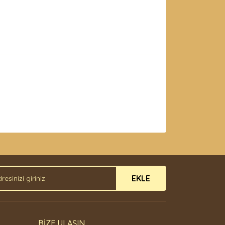
arak tarafımıza iletebilirsiniz.
EKLE
BİZE ULAŞIN