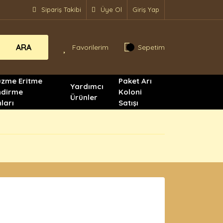
Sipariş Takibi
Üye Ol
Giriş Yap
ARA
Favorilerim
Sepetim
üzme Eritme
Paket Arı
Yardımcı
ndirme
Koloni
Ürünler
ları
Satışı