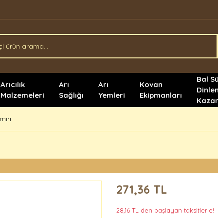
Bal S
Arıcılık
Arı
Arı
Kovan
Dinle
Malzemeleri
Sağlığı
Yemleri
Ekipmanları
Kazan
miri
271,36 TL
28,16 TL den başlayan taksitlerle!