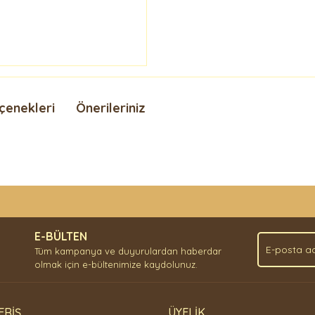
çenekleri
Önerileriniz
nda ve diğer konularda yetersiz gördüğünüz noktaları öneri formunu kullan
Bu ürüne ilk yorumu siz yapın!
.
E-BÜLTEN
Yorum Yaz
Tüm kampanya ve duyurulardan haberdar
olmak için e-bültenimize kaydolunuz.
ERİŞ
ÜYELİK