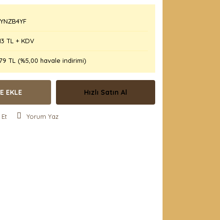
YNZB4YF
13 TL + KDV
79 TL (%5,00 havale indirimi)
E EKLE
Hızlı Satın Al
 Et
Yorum Yaz