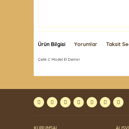
Ürün Bilgisi
Yorumlar
Taksit Se
Çelik C Model El Demiri
Bu ürünün fiyat bilgisi, resim, ürün açıklamaları
Görüş ve önerileriniz için teşekkür ederiz.
Ürün resmi kalitesiz, bozuk veya görüntülenemiyor
Ürün açıklamasında eksik bilgiler bulunuyor.
Ürün bilgilerinde hatalar bulunuyor.
Ürün fiyatı diğer sitelerden daha pahalı.
Bu ürüne benzer farklı alternatifler olmalı.
KURUMSAL
ALIŞV