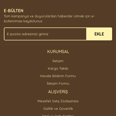
Yorum Yaz
Ürün resmi kalitesiz, bozuk veya görüntülenemiyor.
E-BÜLTEN
Ürün açıklamasında eksik bilgiler bulunuyor.
Tüm kampanya ve duyurulardan haberdar olmak için e-
Ürün bilgilerinde hatalar bulunuyor.
bültenimize kaydolunuz.
Ürün fiyatı diğer sitelerden daha pahalı.
EKLE
Bu ürüne benzer farklı alternatifler olmalı.
KURUMSAL
İletişim
Gönder
Kargo Takibi
Havale Bildirim Formu
İletişim Formu
ALIŞVERİŞ
Mesafeli Satış Sözleşmesi
Gizlilik ve Güvenlik