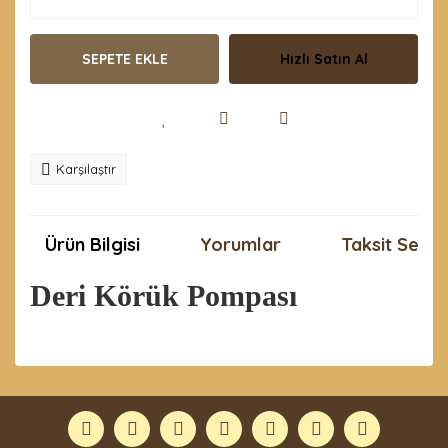
SEPETE EKLE
Hızlı Satın Al
Karşılaştır
Ürün Bilgisi
Yorumlar
Taksit Seçen
Deri Körük Pompası
Bu ürünün fiyat bilgisi, resim, ürün açıklamalarında ve
diğer konularda yetersiz gördüğünüz noktaları öneri
Bu ürüne ilk yorumu siz yapın!
formunu kullanarak tarafımıza iletebilirsiniz.
Görüş ve önerileriniz için teşekkür ederiz.