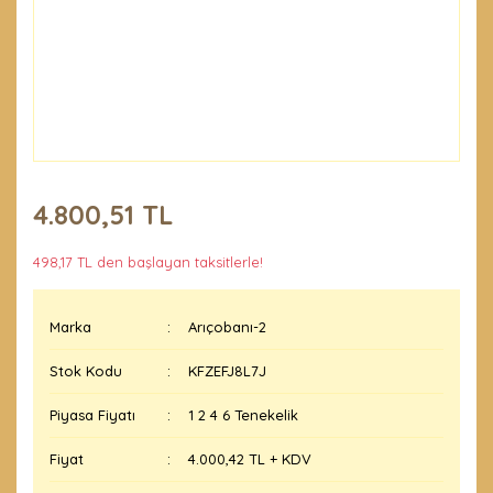
4.800,51 TL
498,17 TL den başlayan taksitlerle!
Marka
Arıçobanı-2
Stok Kodu
KFZEFJ8L7J
Piyasa Fiyatı
1 2 4 6 Tenekelik
Fiyat
4.000,42 TL + KDV