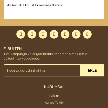
Ak Arıcılık Eko Bal Dinlendirme Kazanı
Bu ürünün fiyat bilgisi, resim, ürün açıklamalarında ve
diğer konularda yetersiz gördüğünüz noktaları öneri
Bu ürüne ilk yorumu siz yapın!
formunu kullanarak tarafımıza iletebilirsiniz.
Görüş ve önerileriniz için teşekkür ederiz.
Yorum Yaz
Ürün resmi kalitesiz, bozuk veya görüntülenemiyor.
E-BÜLTEN
Ürün açıklamasında eksik bilgiler bulunuyor.
Tüm kampanya ve duyurulardan haberdar olmak için e-
Ürün bilgilerinde hatalar bulunuyor.
bültenimize kaydolunuz.
Ürün fiyatı diğer sitelerden daha pahalı.
EKLE
Bu ürüne benzer farklı alternatifler olmalı.
KURUMSAL
İletişim
Gönder
Kargo Takibi