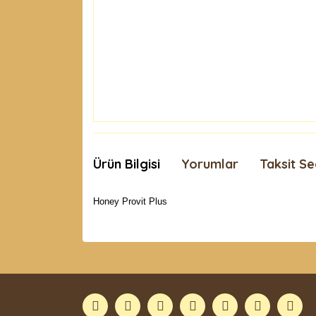
Ürün Bilgisi
Yorumlar
Taksit Se
Honey Provit Plus
Bu ürünün fiyat bilgisi, resim, ürün açıklamaları
Görüş ve önerileriniz için teşekkür ederiz.
Ürün resmi kalitesiz, bozuk veya görüntülenemiyor
Ürün açıklamasında eksik bilgiler bulunuyor.