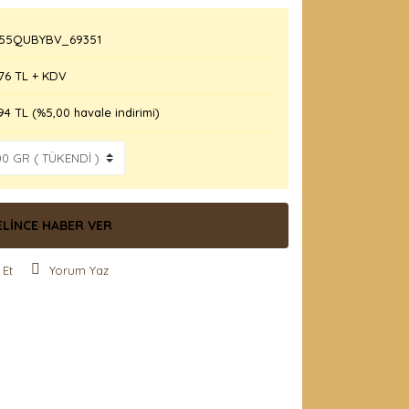
5QUBYBV_69351
76 TL + KDV
94 TL (%5,00 havale indirimi)
ELİNCE HABER VER
 Et
Yorum Yaz