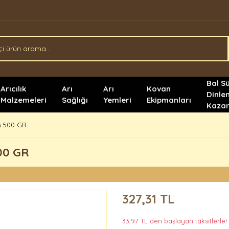
Bal S
Arıcılık
Arı
Arı
Kovan
Dinle
Malzemeleri
Sağlığı
Yemleri
Ekipmanları
Kazan
s 500 GR
00 GR
327,31 TL
33,97 TL den başlayan taksitlerle!