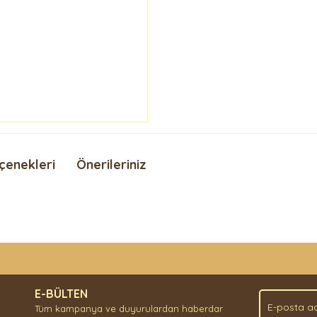
çenekleri
Önerileriniz
nda ve diğer konularda yetersiz gördüğünüz noktaları öneri formunu kullan
Bu ürüne ilk yorumu siz yapın!
.
E-BÜLTEN
Yorum Yaz
Tüm kampanya ve duyurulardan haberdar