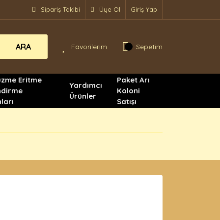
Sipariş Takibi
Üye Ol
Giriş Yap
ARA
Favorilerim
Sepetim
üzme Eritme
Paket Arı
Yardımcı
ndirme
Koloni
Ürünler
ları
Satışı