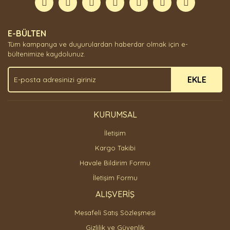
Yorum Yaz
Ürün resmi kalitesiz, bozuk veya görüntülenemiyor.
E-BÜLTEN
Ürün açıklamasında eksik bilgiler bulunuyor.
Tüm kampanya ve duyurulardan haberdar olmak için e-
Ürün bilgilerinde hatalar bulunuyor.
bültenimize kaydolunuz.
Ürün fiyatı diğer sitelerden daha pahalı.
EKLE
Bu ürüne benzer farklı alternatifler olmalı.
KURUMSAL
İletişim
Gönder
Kargo Takibi
Havale Bildirim Formu
İletişim Formu
ALIŞVERİŞ
Mesafeli Satış Sözleşmesi
Gizlilik ve Güvenlik