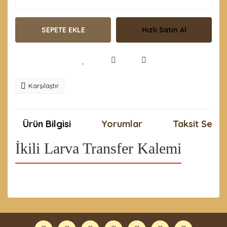
SEPETE EKLE
Hızlı Satın Al
Karşılaştır
Ürün Bilgisi
Yorumlar
Taksit Seçen
İkili Larva Transfer Kalemi
Bu ürünün fiyat bilgisi, resim, ürün açıklamalarında ve
diğer konularda yetersiz gördüğünüz noktaları öneri
Bu ürüne ilk yorumu siz yapın!
formunu kullanarak tarafımıza iletebilirsiniz.
Görüş ve önerileriniz için teşekkür ederiz.