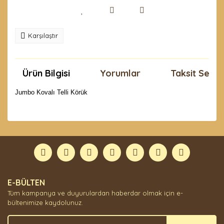
Karşılaştır
Ürün Bilgisi
Yorumlar
Taksit Seçen
Jumbo Kovalı Telli Körük
Bu ürünün fiyat bilgisi, resim, ürün açıklamalarında ve
diğer konularda yetersiz gördüğünüz noktaları öneri
Bu ürüne ilk yorumu siz yapın!
formunu kullanarak tarafımıza iletebilirsiniz.
Görüş ve önerileriniz için teşekkür ederiz.
Yorum Yaz
Ürün resmi kalitesiz, bozuk veya görüntülenemiyor.
E-BÜLTEN
Ürün açıklamasında eksik bilgiler bulunuyor.
Tüm kampanya ve duyurulardan haberdar olmak için e-
Ürün bilgilerinde hatalar bulunuyor.
bültenimize kaydolunuz.
Ürün fiyatı diğer sitelerden daha pahalı.