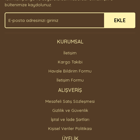
Ürün bilgilerinde hatalar bulunuyor.
bültenimize kaydolunuz.
Ürün fiyatı diğer sitelerden daha pahalı.
EKLE
Bu ürüne benzer farklı alternatifler olmalı.
KURUMSAL
İletişim
Gönder
Kargo Takibi
Havale Bildirim Formu
İletişim Formu
ALIŞVERİŞ
Mesafeli Satış Sözleşmesi
Gizlilik ve Güvenlik
İptal ve İade Şartları
Kişisel Veriler Politikası
ÜYELİK