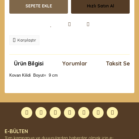
SEPETE EKLE
Hızlı Satın Al
Karşılaştır
Ürün Bilgisi
Yorumlar
Taksit Seçen
Kovan Kilidi Boyut= 9 cm
Bu ürünün fiyat bilgisi, resim, ürün açıklamalarında ve
diğer konularda yetersiz gördüğünüz noktaları öneri
Bu ürüne ilk yorumu siz yapın!
formunu kullanarak tarafımıza iletebilirsiniz.
Görüş ve önerileriniz için teşekkür ederiz.
Yorum Yaz
Ürün resmi kalitesiz, bozuk veya görüntülenemiyor.
E-BÜLTEN
Ürün açıklamasında eksik bilgiler bulunuyor.
Tüm kampanya ve duyurulardan haberdar olmak için e-