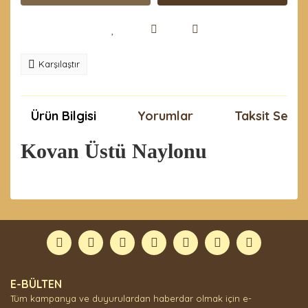
Karşılaştır
Ürün Bilgisi
Yorumlar
Taksit Seçen
Kovan Üstü Naylonu
Bu ürünün fiyat bilgisi, resim, ürün açıklamalarında ve
diğer konularda yetersiz gördüğünüz noktaları öneri
Bu ürüne ilk yorumu siz yapın!
formunu kullanarak tarafımıza iletebilirsiniz.
Görüş ve önerileriniz için teşekkür ederiz.
Yorum Yaz
Ürün resmi kalitesiz, bozuk veya görüntülenemiyor.
E-BÜLTEN
Ürün açıklamasında eksik bilgiler bulunuyor.
Tüm kampanya ve duyurulardan haberdar olmak için e-
Ürün bilgilerinde hatalar bulunuyor.