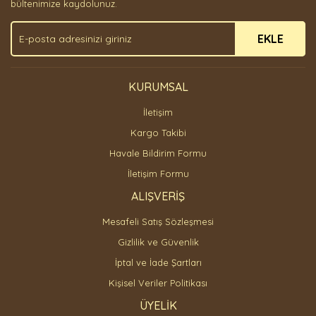
bültenimize kaydolunuz.
Ürün fiyatı diğer sitelerden daha pahalı.
EKLE
Bu ürüne benzer farklı alternatifler olmalı.
KURUMSAL
İletişim
Gönder
Kargo Takibi
Havale Bildirim Formu
İletişim Formu
ALIŞVERİŞ
Mesafeli Satış Sözleşmesi
Gizlilik ve Güvenlik
İptal ve İade Şartları
Kişisel Veriler Politikası
ÜYELİK