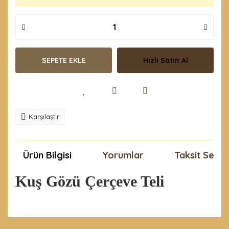
SEPETE EKLE
Hızlı Satın Al
Karşılaştır
Ürün Bilgisi
Yorumlar
Taksit Seçen
Kuş Gözü Çerçeve Teli
Bu ürünün fiyat bilgisi, resim, ürün açıklamalarında ve
diğer konularda yetersiz gördüğünüz noktaları öneri