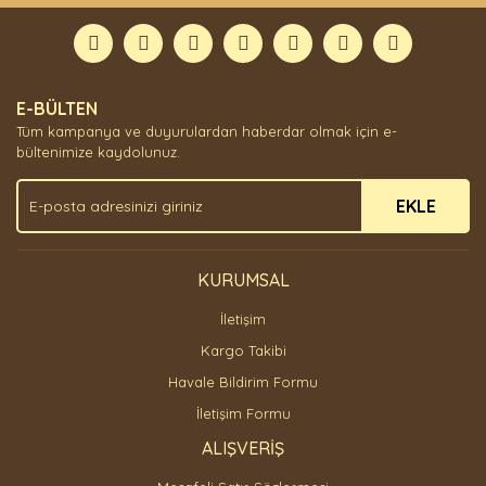
Bu ürüne ilk yorumu siz yapın!
formunu kullanarak tarafımıza iletebilirsiniz.
Görüş ve önerileriniz için teşekkür ederiz.
Yorum Yaz
Ürün resmi kalitesiz, bozuk veya görüntülenemiyor.
E-BÜLTEN
Ürün açıklamasında eksik bilgiler bulunuyor.
Tüm kampanya ve duyurulardan haberdar olmak için e-
Ürün bilgilerinde hatalar bulunuyor.
bültenimize kaydolunuz.
Ürün fiyatı diğer sitelerden daha pahalı.
EKLE
Bu ürüne benzer farklı alternatifler olmalı.
KURUMSAL
İletişim
Gönder
Kargo Takibi
Havale Bildirim Formu
İletişim Formu
ALIŞVERİŞ