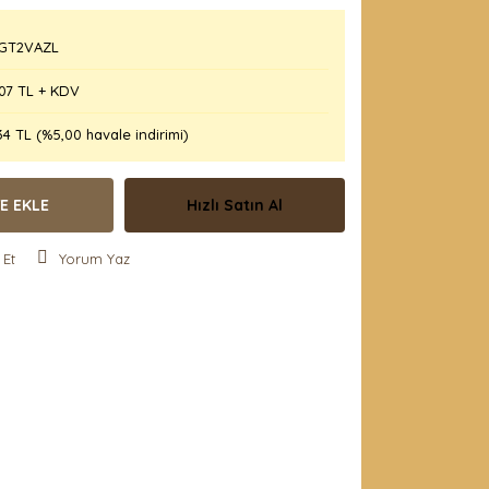
GT2VAZL
07 TL + KDV
34 TL (%5,00 havale indirimi)
E EKLE
Hızlı Satın Al
 Et
Yorum Yaz