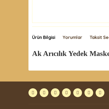
Ürün Bilgisi
Yorumlar
Taksit Se
Ak Arıcılık Yedek Mask
Bu ürünün fiyat bilgisi, resim, ürün açıklamaları
Görüş ve önerileriniz için teşekkür ederiz.
Ürün resmi kalitesiz, bozuk veya görüntülenemiyor
Ürün açıklamasında eksik bilgiler bulunuyor.
Ürün bilgilerinde hatalar bulunuyor.
Ürün fiyatı diğer sitelerden daha pahalı.