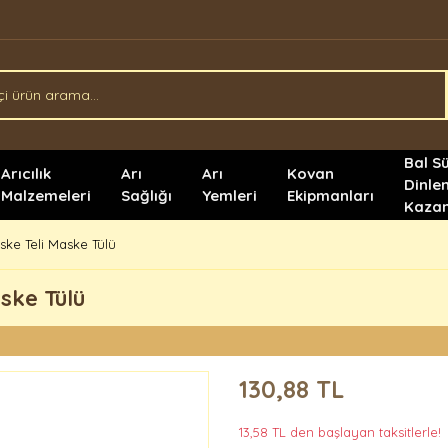
Bal S
Arıcılık
Arı
Arı
Kovan
Dinle
Malzemeleri
Sağlığı
Yemleri
Ekipmanları
Kazan
aske Teli Maske Tülü
ske Tülü
130,88 TL
13,58 TL den başlayan taksitlerle!