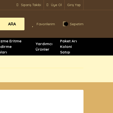
Sipariş Takibi
Üye Ol
Giriş Yap
ARA
Favorilerim
Sepetim
üzme Eritme
Paket Arı
Yardımcı
ndirme
Koloni
Ürünler
ları
Satışı