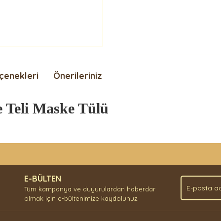
çenekleri
Önerileriniz
e Teli Maske Tülü
nda ve diğer konularda yetersiz gördüğünüz noktaları öneri formunu kullan
Bu ürüne ilk yorumu siz yapın!
.
E-BÜLTEN
Yorum Yaz
Tüm kampanya ve duyurulardan haberdar
olmak için e-bültenimize kaydolunuz.