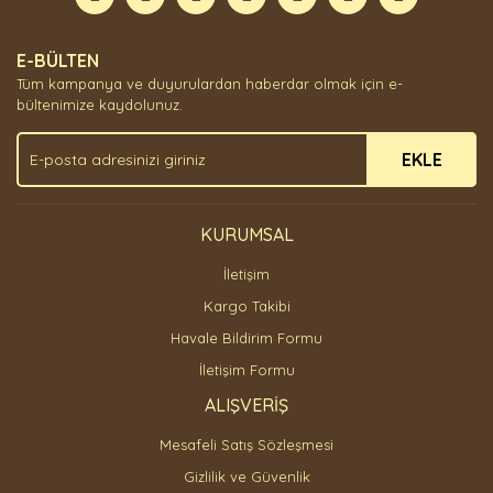
Yorum Yaz
Ürün resmi kalitesiz, bozuk veya görüntülenemiyor.
E-BÜLTEN
Ürün açıklamasında eksik bilgiler bulunuyor.
Tüm kampanya ve duyurulardan haberdar olmak için e-
Ürün bilgilerinde hatalar bulunuyor.
bültenimize kaydolunuz.
Ürün fiyatı diğer sitelerden daha pahalı.
EKLE
Bu ürüne benzer farklı alternatifler olmalı.
KURUMSAL
İletişim
Gönder
Kargo Takibi
Havale Bildirim Formu
İletişim Formu
ALIŞVERİŞ
Mesafeli Satış Sözleşmesi
Gizlilik ve Güvenlik