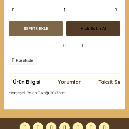
SEPETE EKLE
Hızlı Satın Al
Karşılaştır
Ürün Bilgisi
Yorumlar
Taksit Seçen
Menteşeli Polen Tuzağı 20x32cm
Bu ürünün fiyat bilgisi, resim, ürün açıklamalarında ve
diğer konularda yetersiz gördüğünüz noktaları öneri
Bu ürüne ilk yorumu siz yapın!
formunu kullanarak tarafımıza iletebilirsiniz.
Görüş ve önerileriniz için teşekkür ederiz.