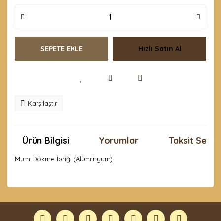
SEPETE EKLE
Hızlı Satın Al
Karşılaştır
Ürün Bilgisi
Yorumlar
Taksit Seçen
Mum Dökme İbriği (Alüminyum)
Bu ürünün fiyat bilgisi, resim, ürün açıklamalarında ve
diğer konularda yetersiz gördüğünüz noktaları öneri
Bu ürüne ilk yorumu siz yapın!
formunu kullanarak tarafımıza iletebilirsiniz.
Görüş ve önerileriniz için teşekkür ederiz.