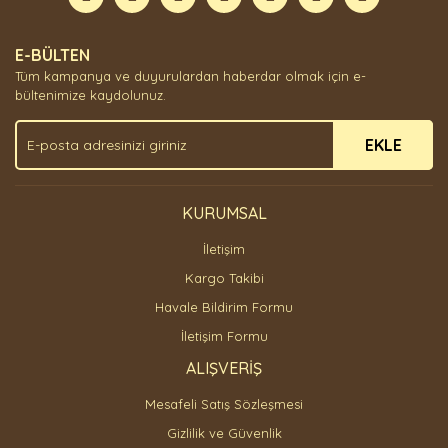
Yorum Yaz
Ürün resmi kalitesiz, bozuk veya görüntülenemiyor.
E-BÜLTEN
Ürün açıklamasında eksik bilgiler bulunuyor.
Tüm kampanya ve duyurulardan haberdar olmak için e-
Ürün bilgilerinde hatalar bulunuyor.
bültenimize kaydolunuz.
Ürün fiyatı diğer sitelerden daha pahalı.
EKLE
Bu ürüne benzer farklı alternatifler olmalı.
KURUMSAL
İletişim
Gönder
Kargo Takibi
Havale Bildirim Formu
İletişim Formu
ALIŞVERİŞ
Mesafeli Satış Sözleşmesi
Gizlilik ve Güvenlik