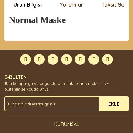
Ürün Bilgisi
Yorumlar
Taksit Seçen
Normal Maske
Bu ürünün fiyat bilgisi, resim, ürün açıklamalarında ve
diğer konularda yetersiz gördüğünüz noktaları öneri
Bu ürüne ilk yorumu siz yapın!
formunu kullanarak tarafımıza iletebilirsiniz.
Görüş ve önerileriniz için teşekkür ederiz.
Yorum Yaz
Ürün resmi kalitesiz, bozuk veya görüntülenemiyor.
E-BÜLTEN
Ürün açıklamasında eksik bilgiler bulunuyor.
Tüm kampanya ve duyurulardan haberdar olmak için e-
Ürün bilgilerinde hatalar bulunuyor.
bültenimize kaydolunuz.
Ürün fiyatı diğer sitelerden daha pahalı.
EKLE
Bu ürüne benzer farklı alternatifler olmalı.
KURUMSAL