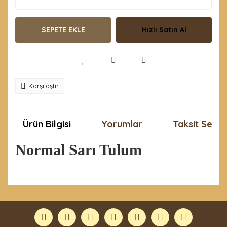
SEPETE EKLE
Hızlı Satın Al
Karşılaştır
Ürün Bilgisi
Yorumlar
Taksit Seçen
Normal Sarı Tulum
Bu ürünün fiyat bilgisi, resim, ürün açıklamalarında ve
diğer konularda yetersiz gördüğünüz noktaları öneri
Bu ürüne ilk yorumu siz yapın!
formunu kullanarak tarafımıza iletebilirsiniz.
Görüş ve önerileriniz için teşekkür ederiz.