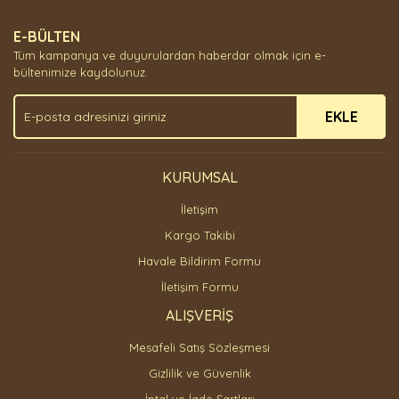
Yorum Yaz
Ürün resmi kalitesiz, bozuk veya görüntülenemiyor.
E-BÜLTEN
Ürün açıklamasında eksik bilgiler bulunuyor.
Tüm kampanya ve duyurulardan haberdar olmak için e-
Ürün bilgilerinde hatalar bulunuyor.
bültenimize kaydolunuz.
Ürün fiyatı diğer sitelerden daha pahalı.
EKLE
Bu ürüne benzer farklı alternatifler olmalı.
KURUMSAL
İletişim
Gönder
Kargo Takibi
Havale Bildirim Formu
İletişim Formu
ALIŞVERİŞ
Mesafeli Satış Sözleşmesi
Gizlilik ve Güvenlik