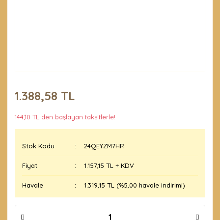
1.388,58 TL
144,10 TL den başlayan taksitlerle!
Stok Kodu
24QEYZM7HR
Fiyat
1.157,15 TL + KDV
Havale
1.319,15 TL (%5,00 havale indirimi)