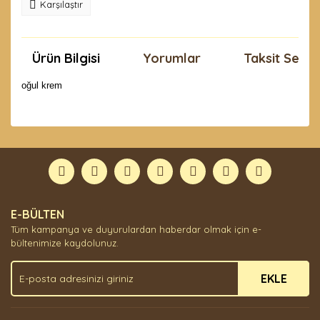
Karşılaştır
Ürün Bilgisi
Yorumlar
Taksit Seçen
oğul krem
Bu ürünün fiyat bilgisi, resim, ürün açıklamalarında ve
diğer konularda yetersiz gördüğünüz noktaları öneri
Bu ürüne ilk yorumu siz yapın!
formunu kullanarak tarafımıza iletebilirsiniz.
Görüş ve önerileriniz için teşekkür ederiz.
Yorum Yaz
Ürün resmi kalitesiz, bozuk veya görüntülenemiyor.
E-BÜLTEN
Ürün açıklamasında eksik bilgiler bulunuyor.
Tüm kampanya ve duyurulardan haberdar olmak için e-
Ürün bilgilerinde hatalar bulunuyor.
bültenimize kaydolunuz.
Ürün fiyatı diğer sitelerden daha pahalı.
EKLE
Bu ürüne benzer farklı alternatifler olmalı.