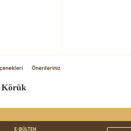
çenekleri
Önerileriniz
 Körük
nda ve diğer konularda yetersiz gördüğünüz noktaları öneri formunu kullan
Bu ürüne ilk yorumu siz yapın!
.
E-BÜLTEN