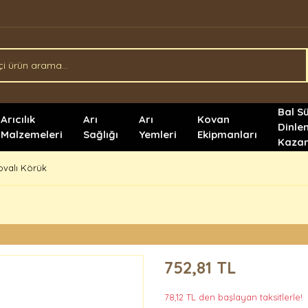
Bal S
Arıcılık
Arı
Arı
Kovan
Dinle
Malzemeleri
Sağlığı
Yemleri
Ekipmanları
Kazan
valı Körük
752,81 TL
78,12 TL den başlayan taksitlerle!