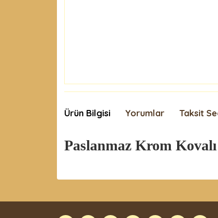
Ürün Bilgisi
Yorumlar
Taksit Se
Paslanmaz Krom Kovalı
Bu ürünün fiyat bilgisi, resim, ürün açıklamaları
Görüş ve önerileriniz için teşekkür ederiz.
Ürün resmi kalitesiz, bozuk veya görüntülenemiyor