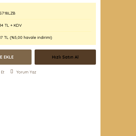
S718LZB
34 TL + KDV
17 TL (%5,00 havale indirimi)
E EKLE
Hızlı Satın Al
 Et
Yorum Yaz