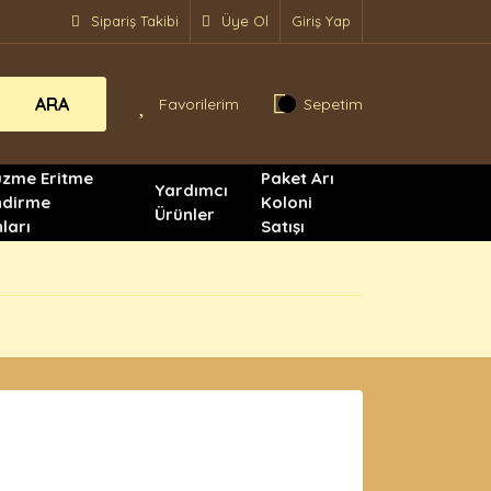
Sipariş Takibi
Üye Ol
Giriş Yap
ARA
Favorilerim
Sepetim
üzme Eritme
Paket Arı
Yardımcı
ndirme
Koloni
Ürünler
ları
Satışı