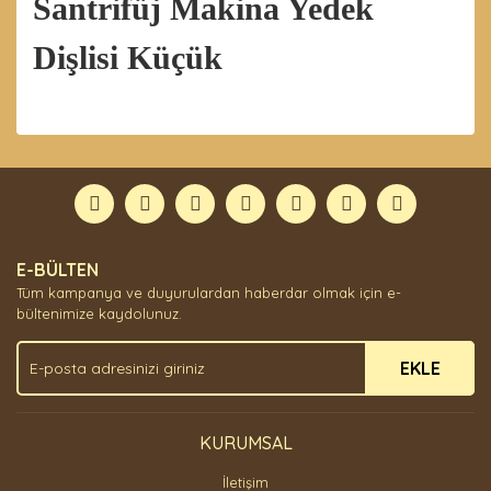
Santrifüj Makina Yedek
Dişlisi Küçük
Bu ürünün fiyat bilgisi, resim, ürün açıklamalarında ve
diğer konularda yetersiz gördüğünüz noktaları öneri
Bu ürüne ilk yorumu siz yapın!
formunu kullanarak tarafımıza iletebilirsiniz.
Görüş ve önerileriniz için teşekkür ederiz.
Yorum Yaz
Ürün resmi kalitesiz, bozuk veya görüntülenemiyor.
E-BÜLTEN
Ürün açıklamasında eksik bilgiler bulunuyor.
Tüm kampanya ve duyurulardan haberdar olmak için e-
Ürün bilgilerinde hatalar bulunuyor.
bültenimize kaydolunuz.
Ürün fiyatı diğer sitelerden daha pahalı.
EKLE
Bu ürüne benzer farklı alternatifler olmalı.
KURUMSAL
İletişim