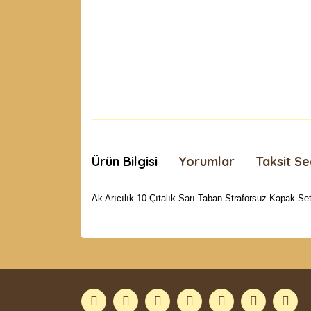
Ürün Bilgisi
Yorumlar
Taksit Se
Ak Arıcılık 10 Çıtalık Sarı Taban Straforsuz Kapak Set
Bu ürünün fiyat bilgisi, resim, ürün açıklamaları
Görüş ve önerileriniz için teşekkür ederiz.
Ürün resmi kalitesiz, bozuk veya görüntülenemiyor
Ürün açıklamasında eksik bilgiler bulunuyor.