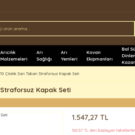
Bal S
Arıcılık
Arı
Arı
Kovan
Dinle
Malzemeleri
Sağlığı
Yemleri
Ekipmanları
Kazan
k 10 Çıtalık Sarı Taban Straforsuz Kapak Seti
n Straforsuz Kapak Seti
1.547,27 TL
160,57 TL den başlayan taksitlerle!