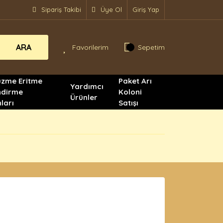
Sipariş Takibi
Üye Ol
Giriş Yap
ARA
Favorilerim
Sepetim
üzme Eritme
Paket Arı
Yardımcı
ndirme
Koloni
Ürünler
ları
Satışı