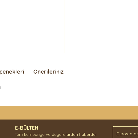
çenekleri
Önerileriniz
i
nda ve diğer konularda yetersiz gördüğünüz noktaları öneri formunu kullan
Bu ürüne ilk yorumu siz yapın!
.
E-BÜLTEN
Yorum Yaz
Tüm kampanya ve duyurulardan haberdar