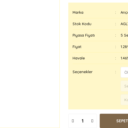
Marka
Arıç
Stok Kodu
AGL
Piyasa Fiyatı
5 Se
Fiyat
1.28
Havale
1.46
Seçenekler
SEPET