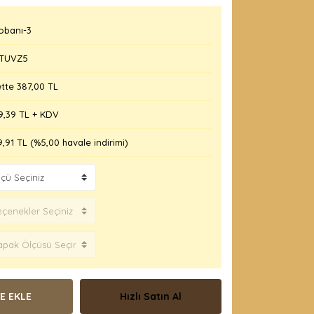
obanı-3
TUVZ5
tte 387,00 TL
9,39 TL + KDV
9,91 TL (%5,00 havale indirimi)
E EKLE
Hızlı Satın Al