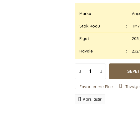
Marka
Arıç
Stok Kodu
TM7
Fiyat
203
Havale
232,
SEPET
Tavsiye
Karşılaştır