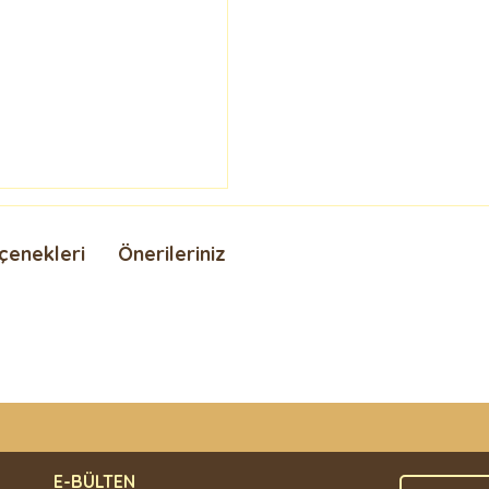
çenekleri
Önerileriniz
nda ve diğer konularda yetersiz gördüğünüz noktaları öneri formunu kullan
Bu ürüne ilk yorumu siz yapın!
.
E-BÜLTEN