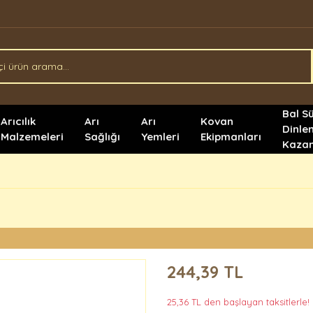
Bal S
Arıcılık
Arı
Arı
Kovan
Dinle
Malzemeleri
Sağlığı
Yemleri
Ekipmanları
Kazan
244,39 TL
25,36 TL den başlayan taksitlerle!