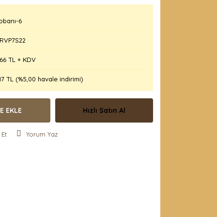
obanı-6
RVP7S22
,66 TL + KDV
17 TL (%5,00 havale indirimi)
E EKLE
Hızlı Satın Al
 Et
Yorum Yaz