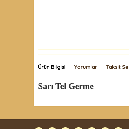
Ürün Bilgisi
Yorumlar
Taksit Se
Sarı Tel Germe
Bu ürünün fiyat bilgisi, resim, ürün açıklamaları
Görüş ve önerileriniz için teşekkür ederiz.
Ürün resmi kalitesiz, bozuk veya görüntülenemiyor