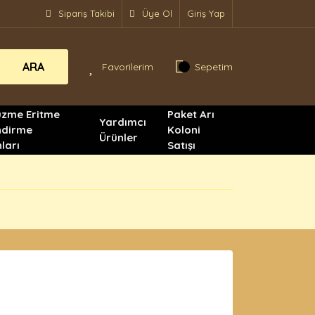
Sipariş Takibi
Üye Ol
Giriş Yap
ARA
Favorilerim
Sepetim
üzme Eritme
Paket Arı
Yardımcı
ndirme
Koloni
Ürünler
ları
Satışı