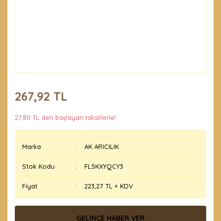
267,92 TL
27,80 TL den başlayan taksitlerle!
Marka
AK ARICILIK
Stok Kodu
FL5KXYQCY3
Fiyat
223,27 TL + KDV
GELİNCE HABER VER