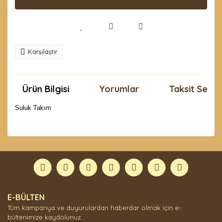
Karşılaştır
Ürün Bilgisi
Yorumlar
Taksit Seçen
Suluk Takım
Bu ürünün fiyat bilgisi, resim, ürün açıklamalarında ve
diğer konularda yetersiz gördüğünüz noktaları öneri
Bu ürüne ilk yorumu siz yapın!
formunu kullanarak tarafımıza iletebilirsiniz.
Görüş ve önerileriniz için teşekkür ederiz.
Yorum Yaz
Ürün resmi kalitesiz, bozuk veya görüntülenemiyor.
E-BÜLTEN
Ürün açıklamasında eksik bilgiler bulunuyor.
Tüm kampanya ve duyurulardan haberdar olmak için e-
Ürün bilgilerinde hatalar bulunuyor.
bültenimize kaydolunuz.