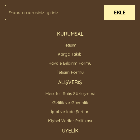
Ürün fiyatı diğer sitelerden daha pahalı.
EKLE
Bu ürüne benzer farklı alternatifler olmalı.
KURUMSAL
İletişim
Gönder
Kargo Takibi
Havale Bildirim Formu
İletişim Formu
ALIŞVERİŞ
Mesafeli Satış Sözleşmesi
Gizlilik ve Güvenlik
İptal ve İade Şartları
Kişisel Veriler Politikası
ÜYELİK