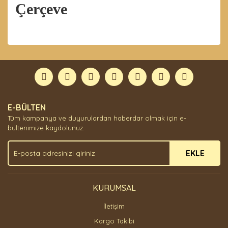
Çerçeve
Bu ürünün fiyat bilgisi, resim, ürün açıklamalarında ve
diğer konularda yetersiz gördüğünüz noktaları öneri
Bu ürüne ilk yorumu siz yapın!
formunu kullanarak tarafımıza iletebilirsiniz.
Görüş ve önerileriniz için teşekkür ederiz.
Yorum Yaz
Ürün resmi kalitesiz, bozuk veya görüntülenemiyor.
E-BÜLTEN
Ürün açıklamasında eksik bilgiler bulunuyor.
Tüm kampanya ve duyurulardan haberdar olmak için e-
Ürün bilgilerinde hatalar bulunuyor.
bültenimize kaydolunuz.
Ürün fiyatı diğer sitelerden daha pahalı.
EKLE
Bu ürüne benzer farklı alternatifler olmalı.
KURUMSAL
İletişim
Gönder
Kargo Takibi