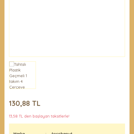
Penseler ve El
Demirleri
Temel Ürünler
130,88 TL
13,58 TL den başlayan taksitlerle!
Marka
Arıçobanı-6