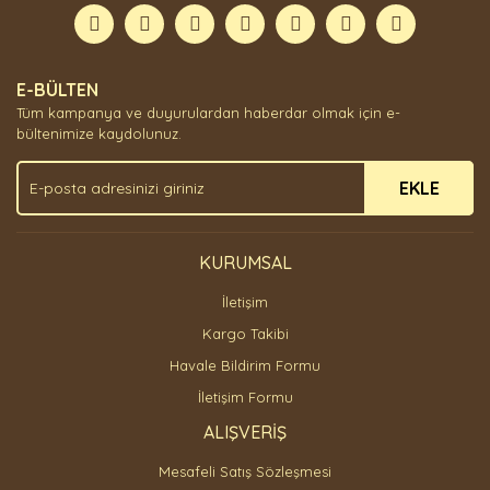
Görüş ve önerileriniz için teşekkür ederiz.
Yorum Yaz
Ürün resmi kalitesiz, bozuk veya görüntülenemiyor.
E-BÜLTEN
Ürün açıklamasında eksik bilgiler bulunuyor.
Tüm kampanya ve duyurulardan haberdar olmak için e-
Ürün bilgilerinde hatalar bulunuyor.
bültenimize kaydolunuz.
Ürün fiyatı diğer sitelerden daha pahalı.
EKLE
Bu ürüne benzer farklı alternatifler olmalı.
KURUMSAL
İletişim
Gönder
Kargo Takibi
Havale Bildirim Formu
İletişim Formu
ALIŞVERİŞ
Mesafeli Satış Sözleşmesi