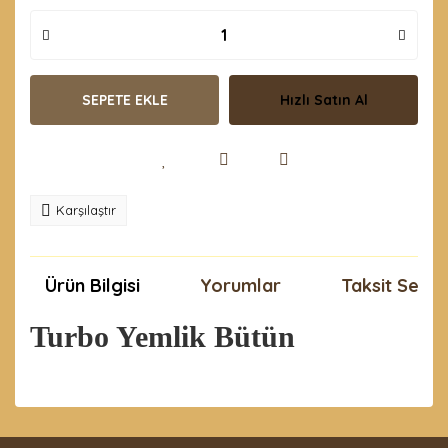
SEPETE EKLE
Hızlı Satın Al
Karşılaştır
Ürün Bilgisi
Yorumlar
Taksit Seçen
Turbo Yemlik Bütün
Bu ürünün fiyat bilgisi, resim, ürün açıklamalarında ve
diğer konularda yetersiz gördüğünüz noktaları öneri
Bu ürüne ilk yorumu siz yapın!
formunu kullanarak tarafımıza iletebilirsiniz.